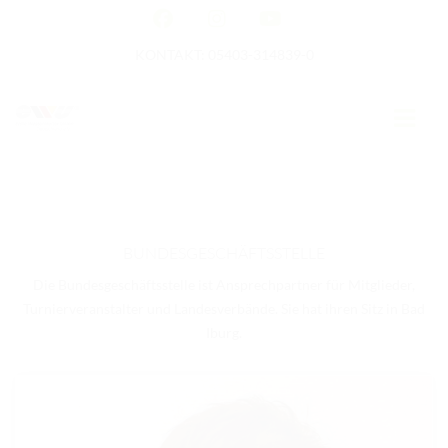
KONTAKT: 05403-314839-0
GERMAN OPEN
HOME
BUNDESGESCHÄFTSSTELLE
Die Bundesgeschäftsstelle ist Ansprechpartner für Mitglieder,
EWU NEWS
Turnierveranstalter und Landesverbände. Sie hat ihren Sitz in Bad
TERMINE
Iburg.
TURNIERTERMINE
APO AUSBILDUNG