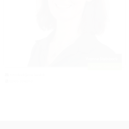
Yvonne Steinbock
Richter, Stewards
Ysteinbock@ewu-bund.de
05403-314839-0