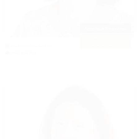
Angélique Riesenbeck
Finanzen,
Mitgliederbetreuung
ariesenbeck@ewu-bund.de
05403-314839-0