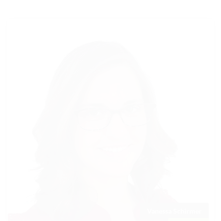
TURNIERERGEBNISSE 2026
AUSBILDUNG
JUGEND
KIDS CLUB
LOGIN MSS
DOWNLOADS
KONTAKT
IMPRESSUM
DATENSCHUTZ
Vanessa Schirmer