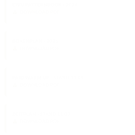
TURNIERERGEBNISSE 2026
EWU PATTERNBOOK ·
2026
DOWNLOAD PDF
AUSBILDUNG
JUGEND
KIDS CLUB
BOXENPLAN ·
2026
DOWNLOAD PDF
LOGIN MSS
DOWNLOADS
KONTAKT
PAID WARM UP ·
STAND 11.09.
DOWNLOAD PDF
IMPRESSUM
DATENSCHUTZ
ZEITPLAN ·
STAND 11.09.
DOWNLOAD PDF