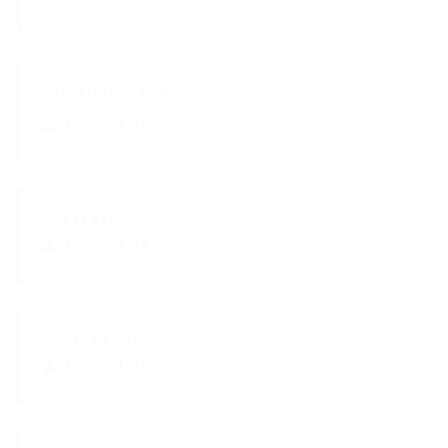
RICHTER/RINGSTEWARD/STEWARD AUSBILDUNG
TRAINERFORTBILDUNG
REGELBUCH UND PATTERNBOOK
QUALIFIKATIONSMODUS ·
2026
DOWNLOAD PDF
EWU
EWU BUND
BUNDESGESCHÄFTSSTELLE
PATTERN ·
2026
DOWNLOAD PDF
GREMIEN/AUSSCHÜSSE
LANDESVERBÄNDE
MITGLIED WERDEN
REGELBUCH ·
2026
DOWNLOAD PDF
AUSSCHREIBUNG TURNIERE
BUHO 2026