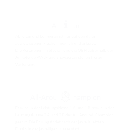
Abreiten
Abreiten und Longieren ist nur auf den dafür
ausgewiesenen Flächen möglich und erlaubt.
Die Reitarenen im Stadion und die OBH
außerhalb
der
Jungpferde PWU- und Showzeiten stehen frei zur
Verfügung.
All-Around-Champion
Es wird in der Leistungsklasse 1 A und 1 B, sowie in der
Leistungsklasse 2 A und 2 B der All-Around-Champion
geehrt. Die Ehrung findet nach der jeweils letzten
Disziplin der jeweiligen Klasse statt.