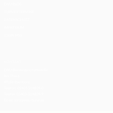
EWU BLOG
TURNIERTERMINE
DATENSCHUTZ
IMPRESSUM
LOGIN MSS
KONTAKT
EWU-Bundesgeschäftsstelle
Am Thie 6
49186 Bad Iburg
Telefon: 05403 314839-0
Telefax: 05403-314839-9
Email:
info@ewu-bund.de