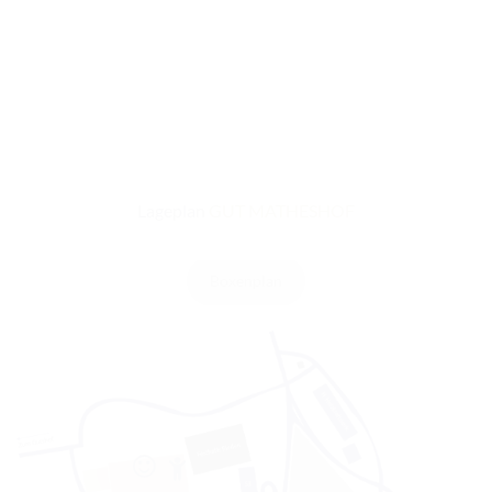
Hufschmied:
Georg Titz 01511 6517234
Lageplan
GUT MATHESHOF
Boxenplan