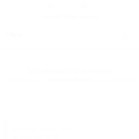
KONTAKT: 05403-314839-0
GERMAN OPEN
Teilnehmerinformationen
HOME
Teilnehmerinformationen
EWU NEWS
TERMINE
TURNIERTERMINE
APO AUSBILDUNG
AUSSCHREIBUNG ·
2026
DOWNLOAD PDF