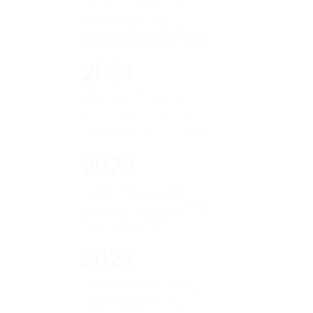
GERMAN OPEN 2025
Turnierergebnisse-2025
Landesmeisterschaften-2025
2024
GERMAN OPEN 2024
Turnierergebnisse-2024
Landesmeisterschaften-2024
2023
Turnierergebnisse-2023/
Landesmeisterschaften-2023/
German Open 2023
2022
NEUESTE BEITRÄGE
Landesmeisterschaften-2022/
Ergebnisse Landesmeisterschaft EWU Baden-
Turnierergebnisse-2022/
Württemberg e.V. 2026