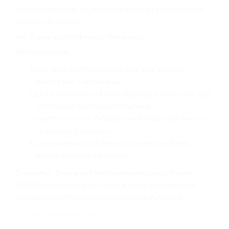
RICHTER/RINGSTEWARD/STEWARD AUSBILDUNG
eine verbindliche Basis, um den Pferdesport als fairen Sport
betreiben zu können.
TRAINERFORTBILDUNG
Anti-Doping und Medikation im Pferdesport
REGELBUCH UND PATTERNBOOK
Die Grundregeln:
EWU
Das Wohl des Pferdes steht über allen anderen
Ansprüchen und Interessen.
EWU BUND
Erst wenn eine Krankheit vollständig auskuriert ist, darf
ein Pferd am Wettkampf teilnehmen.
BUNDESGESCHÄFTSSTELLE
Das Pferd ist zum Zeitpunkt des Wettkampfes frei von
GREMIEN/AUSSCHÜSSE
verbotenen Substanzen.
Die verantwortliche Person ist immer der Reiter,
LANDESVERBÄNDE
Besitzer und/oder Eigentümer.
MITGLIED WERDEN
Zu den Anti-Doping und Medikamentenkontroll-Regeln
(ADMR) gehören auch die Listen, in denen die verbotenen
AUSSCHREIBUNG TURNIERE
Substanzen und Methoden detailliert aufgeführt sind.
BUHO 2026
Liste der verbotenen Substanzen 2021