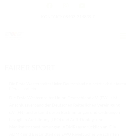
KONTAKT: 05403-314839-0
GERMAN OPEN
FAIRER SPORT
HOME
Die Erste Westernreiter Union Deutschland e.V. setzt sich für fairen
EWU NEWS
Pferdesport ein.
Die Erste Westernreiter Union Deutschland e.V. (EWU) ist
TERMINE
Anschlussverband der Deutschen Reiterlichen Vereinigung
e.V. (FN) und erkennt deren Bestimmungen und Ordnungen
TURNIERTERMINE
bezüglich Ausbildung (LPO) und Anti-Doping- und
APO AUSBILDUNG
Medikationsbestimmungen (ADMR) ausdrücklich an. Die
ADMR sind Bestandteil des EWU Regelbuches.Sie schaffen