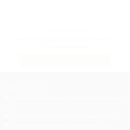
ADMR-Suchmaschine der Deutschen Reiterlichen
Vereinigung (FN)
Tierschutz im Pferdesport
Leitlinien zu Umgang mit und Nutzung von Pferden unter
Tierschutzgesichtspunkten
LEITLINIEN PFERDESPORT
NEUESTE BEITRÄGE
Ergebnisse Landesmeisterschaft EWU Baden-Württemberg e.V.
2026
Ergebnisse Landesmeisterschaft EWU Thüringen e.V. 2026
Ergebnisse Landesmeisterschaft EWU Sachsen e.V. 2026