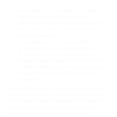
TURNIERERGEBNISSE 2026
Auf der
Liste I
sind die im Wettkampf verbotenen
AUSBILDUNG
Dopingsubstanzen und Methoden zu finden.
Liste II
enthält Substanzen, die unter die sogenannte
JUGEND
verbotene Medikation fallen und im Wettkampf
KIDS CLUB
ebenfalls verboten sind.
In der
Liste III
sind die Substanzen und Methoden
LOGIN MSS
aufgeführt, die nicht nur im Wettkampf, sondern
darüber hinaus auch im Training verboten sind.
DOWNLOADS
Liste der erlaubten Substanzen
: Einige Substanzen sind
KONTAKT
laut ADMR im Wettkampf und Training ausdrücklich
erlaubt. Diese sind aufgelistet unter dem Stichwort
IMPRESSUM
“Ausnahmen”.
DATENSCHUTZ
Im Unterschied zu den internationalen Listen der FEI handelt
es sich bei den nationalen um „offene“ Listen, dass heißt, es
werden Substanzklassen und Methoden verboten aber keine
einzelnen Wirkstoffe. Die aufgezählten Wirkstoffe stellen
lediglich Beispiele dar und sind nicht abschließend.