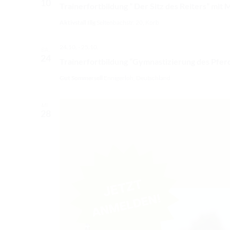
10
Trainerfortbildung ” Der Sitz des Reiters” mit 
Aktivstall Illg
Seltenbachstr. 20, Korb
24.10.
-
25.10.
SA.
24
Trainerfortbildung “Gymnastizierung des Pfer
Gut Sommersell
Ennigerloh, Deutschland
MI.
28