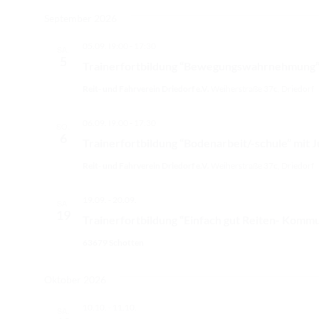
D
a
September 2026
t
05.09. I9:00
-
17:30
SA.
u
5
Trainerfortbildung “Bewegungswahrnehmung” mi
m
w
Reit- und Fahrverein Driedorf e.V.
Weiherstraße 37c, Driedorf
ä
h
06.09. I9:00
-
17:30
SO.
6
l
Trainerfortbildung “Bodenarbeit/-schule” mit Ju
e
Reit- und Fahrverein Driedorf e.V.
Weiherstraße 37c, Driedorf
n
.
19.09.
-
20.09.
SA.
19
Trainerfortbildung “Einfach gut Reiten- Kommun
63679 Schotten
Oktober 2026
10.10.
-
11.10.
SA.