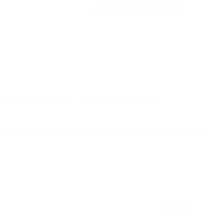
KONTAKT: 05403-314839-0
IT
AUSBILDUNG
MITGLIEDERBEREICH
V
V
S
L
u