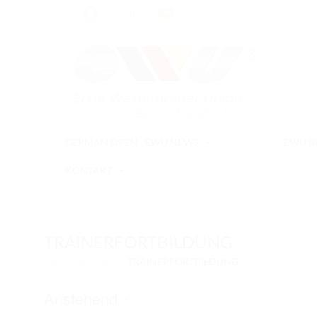
GERMAN OPEN
EWU NEWS
TERMINE
EWU 
KONTAKT
TRAINERFORTBILDUNG
Veranstaltungen
TRAINERFORTBILDUNG
Veranstaltungen
Anstehend