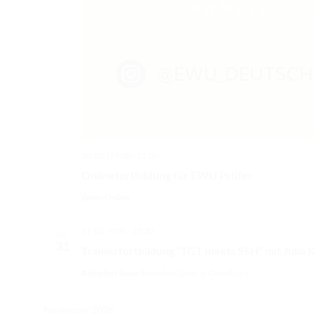
28.10. I19:00
-
21:00
Onlinefortbildung für EWU Prüfer
Zoom Online
31.10. I9:00
-
17:30
SA.
31
Trainerfortbildung “TGT meets SSH” mit Julia 
Reiterhof Sauer
Reiterhof Sauer 1, Geiselbach
November 2026