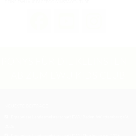
DEINE EWU AUF FACEBOOK/INSTA/YOUTUBE
PONYS FÜR DIE KLEINSTEN –
AB ZUM EWU KIDS CLUB
NEUESTE BEITRÄGE
Ergebnisse Landesmeisterschaft EWU Baden-Württemberg e.V.
2026
Ergebnisse Landesmeisterschaft EWU Thüringen e.V. 2026