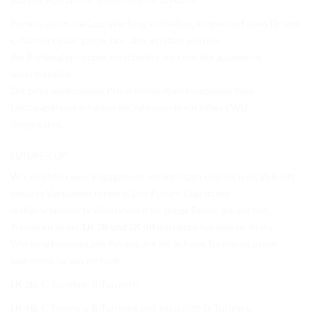
Punkte, die in die Cup-Wertung einfließen, können auf allen D- und
C-Turnieren das ganze Jahr über erritten werden.
Bei Punktegleichstand entscheidet am Ende die ausgeloste
Jokerdisziplin.
Die zehn punktbesten Pferd-Reiter-Kombinationen ihrer
Leistungsklasse erhalten am Jahresende ein tolles EWU-
Siegerpaket.
FUTURE-CUP
Wir möchten euer Engagement unterstützen und euch als Zukunft
unseres Verbandes fördern. Der Future-Cup ist der
maßgeschneiderte Wettbewerb für junge Reiter, die auf den
Turnieren in der
LK 3B und LK 4B
durchstarten wollen. In die
Wertung kommen alle Punkte, die ihr auf den Turnieren in der
laufenden Saison erreitet:
LK 3B:
C-Turniere, B-Turniere
LK 4B:
C-Turniere, B-Turniere und zusätzlich D-Turniere.