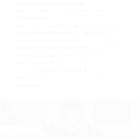
RICHTER/RINGSTEWARD/STEWARD AUSBILDUNG
Trainingsangebote für Jugendliche
Regionale Aktivitäten für Jugendliche in den EWU
TRAINERFORTBILDUNG
Landesverbänden
Eigene Ansprechpartner für Jugendliche in den EWU
REGELBUCH UND PATTERNBOOK
Landesverbänden (Jugendwart & Jugendsprecher)
EWU
Jugend-Cups für Nachwuchsreiter
Basis- und Leistungstraining für Kinder und Jugendliche
EWU BUND
APO-Ausbildungsangebote für Einsteiger und
fortgeschrittene Reiter
BUNDESGESCHÄFTSSTELLE
Kids Club
für Kinder von 0-10 Jahren
Pädagogisch geschulte Trainer für den Kinder- und
GREMIEN/AUSSCHÜSSE
Jugendbereich
LANDESVERBÄNDE
MITGLIED WERDEN
AUSSCHREIBUNG TURNIERE
BUHO 2026