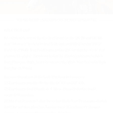
TURNIERERGEBNISSE 2026
AUSBILDUNG
YOUNG RIDER – NACHWUCHS IM WESTERNSATTEL
JUGEND
WALK TROT-CUP
KIDS CLUB
Ihr reitet eure ersten Turnierprüfungen in der
LK 5B und LK 4B
,
LOGIN MSS
aber lieber nur im Schritt und Trab und seid Mitglied der EWU?
Dann sind
Walk Trot
-Prüfungen genau das richtige für euch! Auf
DOWNLOADS
unseren D- und C- Turnieren könnt ihr Punkte sammeln in Walk
Trot-Pleasure, Walk Trot-Horsemanship, Walk Trot-Trail und Walk
KONTAKT
Trot-Ranch Riding.
IMPRESSUM
Voraussetzung, um in die Cup-Wertung zu kommen:
(1) Zugelassen werden Reiter der LK 4 B und LK 5 B.
DATENSCHUTZ
(2) Zugelassen sind Pferde ab 4 Jahre. Hengste dürfen nicht
vorgestellt werden.
(3) Mit dem Pferd, mit dem ihr in den Walk-Trot-Prüfungen startet,
dürft ihr auf dem gleichen Turnier nicht in anderen Prüfungen
starten. Ausnahme: Showmanship at Halter