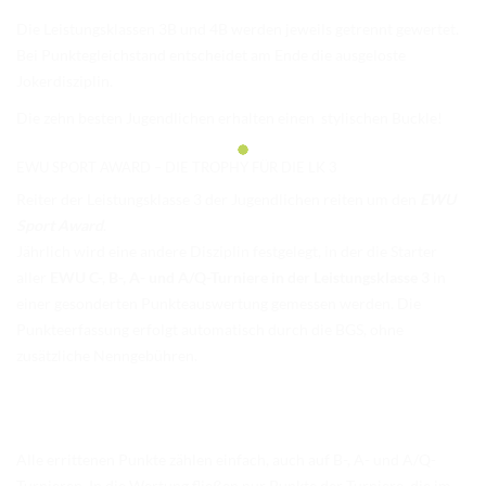
Die Leistungsklassen 3B und 4B werden jeweils getrennt gewertet.
Bei Punktegleichstand entscheidet am Ende die ausgeloste
Jokerdisziplin.
Die zehn besten Jugendlichen erhalten einen stylischen Buckle!
EWU SPORT AWARD – DIE TROPHY FÜR DIE LK 3
Reiter der Leistungsklasse 3 der Jugendlichen reiten um den
EWU
Sport Award
.
Jährlich wird eine andere Disziplin festgelegt, in der die Starter
aller
EWU C-, B-, A- und A/Q-Turniere in der Leistungsklasse 3
in
einer gesonderten Punkteauswertung gemessen werden. Die
Punkteerfassung erfolgt automatisch durch die BGS, ohne
zusätzliche Nenngebühren.
Alle errittenen Punkte zählen einfach, auch auf B-, A- und A/Q-
Turnieren. In die Wertung fließen nur Punkte der Turniere, die im