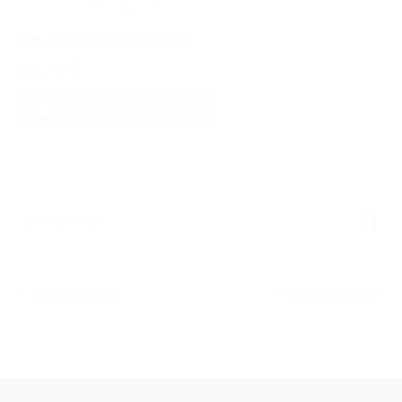
info@ewu-bund.de
[/vc_column_text][/vc_column]
[/vc_row]
Auf Facebook teilen
SHARE THIS
AQ TURNIERE 2026
PFERDEMESSEN 2026