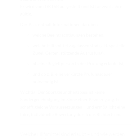
TURNIERERGEBNISSE 2026
Er wird vom DKThR ausgestellt und ist für zwei Jahre
gültig.
AUSBILDUNG
Der Pass enthält Informationen darüber:
JUGEND
welche Beeinträchtigungen bestehen,
KIDS CLUB
welche Hilfsmittel zugelassen sind (z. B. spezielle
Zügel, Gerten, stützende Ausrüstung),
LOGIN MSS
ob eine Begleitperson in der Prüfung erlaubt ist,
DOWNLOADS
und ob z. B. eine verkürzte Prüfungsdauer
KONTAKT
notwendig ist.
IMPRESSUM
Wichtig: Der Sportgesundheitspass ist keine
Sondergenehmigung im Sinne einer Bevorzugung. Er
DATENSCHUTZ
schafft
gleiche Voraussetzungen
– und ermöglicht eine
faire, individuelle Bewertung durch das Richterteam.
Welche Hilfsmittel sind erlaubt – und wie werden