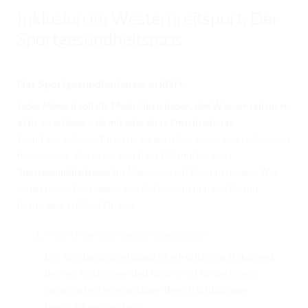
RICHTER/RINGSTEWARD/STEWARD AUSBILDUNG
Inklusion im Westernreitsport: Der
TRAINERFORTBILDUNG
Sportgesundheitspass
REGELBUCH UND PATTERNBOOK
Der Sportgesundheitspass erklärt
EWU
Jeder Mensch soll die Möglichkeit haben, den Westernreitsport
EWU BUND
aktiv zu erleben – ob mit oder ohne Einschränkung.
Damit das auf dem Turnierplatz auch fair, sicher und reibungslos
BUNDESGESCHÄFTSSTELLE
funktioniert, gibt es ein wichtiges Hilfsmittel: den
Sportgesundheitspass
für Menschen mit Behinderungen. Was
GREMIEN/AUSSCHÜSSE
genau dieser Pass regelt, wer ihn braucht und wie Du ihn
LANDESVERBÄNDE
beantragst, erfährst Du hier.
MITGLIED WERDEN
Was ist der Sportgesundheitspass?
Der Sportgesundheitspass ist ein offizielles Dokument,
AUSSCHREIBUNG TURNIERE
das von Reiterinnen und Reitern mit körperlichen,
BUHO 2026
sensorischen oder geistigen Beeinträchtigungen
beantragt werden kann.