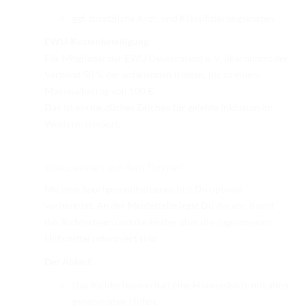
ggf. zusätzliche Arzt- und Klassifizierungskosten
EWU-Kostenbeteiligung:
Für Mitglieder der EWU Deutschland e. V. übernimmt der
Verband 50 % der anfallenden Kosten, bis zu einem
Maximalbetrag von 100 €.
Das ist ein deutliches Zeichen für gelebte Inklusion im
Westernreitsport.
Was passiert auf dem Turnier?
Mit dem Sportgesundheitspass bist Du optimal
vorbereitet. An der Meldestelle legst Du ihn vor, damit
das Richterteam und die Helfer über die zugelassenen
Hilfsmittel informiert sind.
Der Ablauf:
Das Richterteam erhält eine Hinweiskarte mit allen
genehmigten Hilfen.