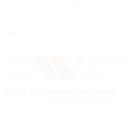
KONTAKT: 05403-314839-0
GERMAN OPEN
HOME
EWU NEWS
TERMINE
TURNIERTERMINE
15. Okt.. 2025
/ by
Redaktion
/
Allgemein
,
Landesverbände
,
APO AUSBILDUNG
Sport
,
Turnier
/
0 comments