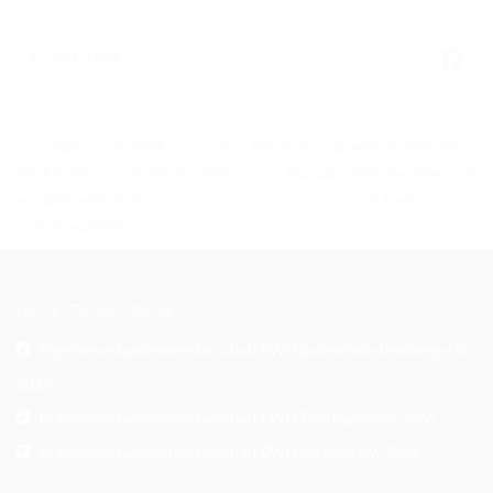
SHARE THIS
WERDE APO- RICHTER, STEWARD
PFERDEWIRTSCHAFTSMEISTERPRÜFUN
ODER RINGSTEWARD – DEINE CHANCE
G 2025/2026, INFOVERANSTALTUNG
AUF EINE KARRIERE IM
UND ANMELDUNG
WESTERNREITSPORT
NEUESTE BEITRÄGE
Ergebnisse Landesmeisterschaft EWU Baden-Württemberg e.V.
2026
Ergebnisse Landesmeisterschaft EWU Thüringen e.V. 2026
Ergebnisse Landesmeisterschaft EWU Sachsen e.V. 2026