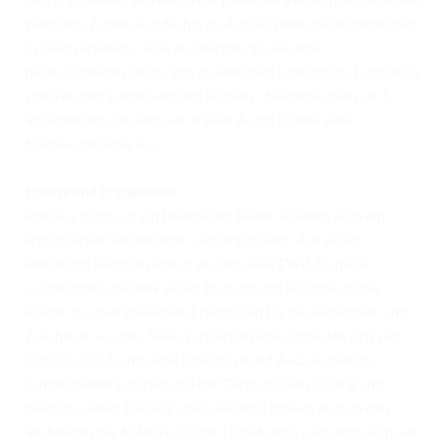
TURNIERERGEBNISSE 2026
geschätzt. Zudem wurde ihm im August 2008 das Reitabzeichen
in Gold verliehen – eine Auszeichnung, die seine
AUSBILDUNG
herausragenden Leistungen im Reitsport unterstrich. Langjährig
JUGEND
stand er dem Landesverband Bremen / Niedersachsen als 1.
Vorsitzender vor. Ralf war Trainer A und bildete viele
KIDS CLUB
Nachwuchsreiter aus.
LOGIN MSS
Erfolge und Engagement
DOWNLOADS
Ralf war nicht nur ein talentierter Reiter, sondern auch ein
erfolgreicher Veranstalter und Organisator. Auf seiner
KONTAKT
Reitanlage Roofman Ranch wurden viele EWU-Turniere
ausgerichtet, die dank seiner Planung und Hingabe immer
IMPRESSUM
wieder zu unvergesslichen Erlebnissen für die Teilnehmer und
Zuschauer wurden. Seine Turnierkarriere erstreckte sich von
DATENSCHUTZ
1997 bis 2023, und seine Erfolgsliste auf A+Q-Turnieren,
Landesmeisterschaften und der German Open ist lang und
beeindruckend. Ralf war über die Jahre hinweg auch in den
Verbänden des ApHCG und der DQHA aktiv und setzte sich auf