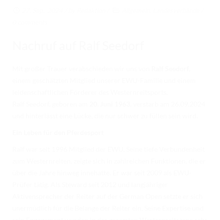
RICHTER/RINGSTEWARD/STEWARD AUSBILDUNG
27. Sep.. 2024
/ by
Redaktion
/
Allgemein
,
Landesverbände
/
0 comments
TRAINERFORTBILDUNG
Nachruf auf Ralf Seedorf
REGELBUCH UND PATTERNBOOK
EWU
Mit großer Trauer verabschieden wir uns von
Ralf Seedorf
,
einem geschätzten Mitglied unserer EWU-Familie und einem
EWU BUND
leidenschaftlichen Förderer des Westernreitsports.
BUNDESGESCHÄFTSSTELLE
Ralf Seedorf, geboren am
20. Juni 1963
, verstarb am 26.09.2024
und hinterlässt eine Lücke, die nur schwer zu füllen sein wird.
GREMIEN/AUSSCHÜSSE
Ein Leben für den Pferdesport
LANDESVERBÄNDE
Ralf war seit 1996 Mitglied der EWU. Seine tiefe Verbundenheit
zum Westernreiten, zeigte sich in zahlreichen Funktionen, die er
MITGLIED WERDEN
über die Jahre hinweg innehatte. Er war seit 2009 als EWU-
AUSSCHREIBUNG TURNIERE
Prüfer tätig. Als Steward seit 2012 und langjähriger
Aktivensprecher der Reiter auf der German Open setzte er sich
BUHO 2026
unermüdlich für die Belange der Reiter ein. Seine Expertise und
sein Engagement wurden in der gesamten Westernreitszene sehr