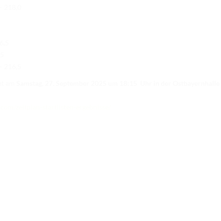
– 218,0
6,5
,5
– 216,5
det am
Samstag, 27. September 2025 um 18:15 Uhr in der Ostbayernhalle
com/zeitplan-startlisten-ergebnisse/
SEITEN
K
EW
HOME
Am
MITGLIED WERDEN
49
EWU BLOG
Te
Te
TURNIERTERMINE
Em
DATENSCHUTZ
IMPRESSUM