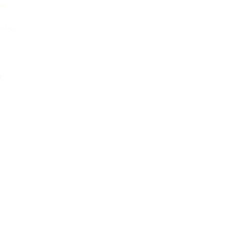
ments
r
4