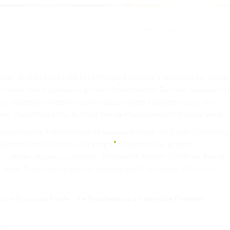
RMAN OPEN
,
GERMAN OPEN 2025
,
Landesverbände
,
Sport
,
Turnier
/
0 com
pen, Dotiert mit 10.000 Euro Preisgeld und dem Titel Deutscher Meiste
waren die Finalplätze im größten Starterfeld des Turniers. Insgesamt 8
 der begehrten Plätze für das Finale zu sichern. Gerichtet wurde der
 von
Tina Ullbrich
(Tie-Richter),
George Maschalani
und
Victoria Stock.
aradedisziplin Titelverteidigerin
Susanne Schnell
mit
Dunits Finest Stop
,
kurrenz hinter sich ließ. Auf Rang zwei folgte ihr der Bronze-
11-jährigen Appaloosa Wallach
PH Sparkish Rooster
(227,0) vor
Pascal
r dieses Team ist es bereits das zweite große Finale dieser GO, das sie
 zum Einzug ins Finale – die Entscheidung um das hohe Preisgeld
A):