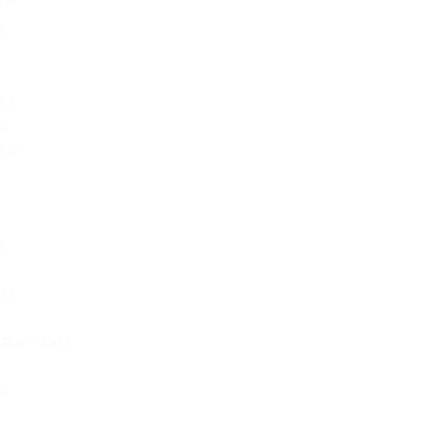
0
5,5
,0
5,0
5
0,5
Ruf – 220,5
,0