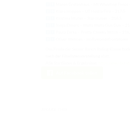
Maren Grefenhaus – Mt Wheeling Tivios 
Klara Hoppen – UT Hestia Fire – 217,0
Kristina Müller – Starcruiser – 216,5
Sonja Elmers – Walla Walla Gun Gun – 21
Paula Dirks – Pretty Cheeky Witch – 216
Oliver Wehnes – Hollywoodsfrostytown 
Das Finale der Senior Ranch Riding Klasse fin
nach der Finalistenvorstellung
statt.
Alle Startlisten & Ergebnisse:
https://ewu-bund.
NEUESTE BEITRÄGE
Auf Facebook teilen
Ergebnisse Landesmeisterschaft EWU Baden-
Württemberg e.V. 2026
Ergebnisse Landesmeisterschaft EWU Thüringen e.V.
2026
SHARE THIS
Ergebnisse Landesmeisterschaft EWU Sachsen e.V.
2026