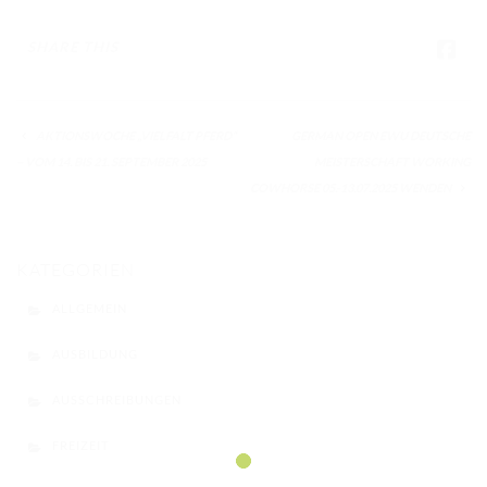
SHARE THIS
AKTIONSWOCHE „VIELFALT PFERD“
GERMAN OPEN EWU DEUTSCHE
– VOM 14. BIS 21. SEPTEMBER 2025
MEISTERSCHAFT WORKING
COWHORSE 05.-13.07.2025 WENDEN
KATEGORIEN
ALLGEMEIN
AUSBILDUNG
AUSSCHREIBUNGEN
FREIZEIT