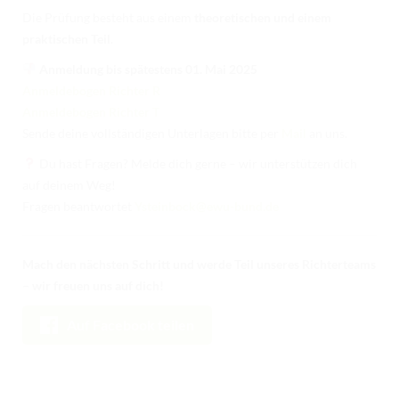
TURNIERERGEBNISSE 2026
Die Prüfung besteht aus einem
theoretischen und einem
praktischen Teil
.
AUSBILDUNG
Anmeldung bis spätestens 01. Mai 2025
JUGEND
Anmeldebogen Richter R
Anmeldebogen Richter T
KIDS CLUB
Sende deine vollständigen Unterlagen bitte per
Mail
an uns.
LOGIN MSS
Du hast Fragen? Melde dich gerne – wir unterstützen dich
auf deinem Weg!
DOWNLOADS
Fragen beantwortet
Ysteinbock@ewu-bund.de
KONTAKT
IMPRESSUM
Mach den nächsten Schritt und werde Teil unseres Richterteams
– wir freuen uns auf dich!
DATENSCHUTZ
Auf Facebook teilen