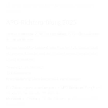
RICHTER/RINGSTEWARD/STEWARD AUSBILDUNG
10. Apr.. 2025
/ by
Redaktion
/
Allgemein
,
Ausbildung
/
0
comments
TRAINERFORTBILDUNG
APO-Richterprüfung 2025
REGELBUCH UND PATTERNBOOK
EWU
Jetzt anmelden zur APO-Richterprüfung 2025 – Dein nächster
Schritt als Richter!
EWU BUND
Du möchtest
APO-Richter R oder T
bei der EWU Deutschland
BUNDESGESCHÄFTSSTELLE
e.V. werden? Dann ist jetzt der richtige Moment, den nächsten
Schritt zu machen:
GREMIEN/AUSSCHÜSSE
Termin:
17.–18. Mai 2025
LANDESVERBÄNDE
Ort:
Nümbrecht
Prüfungsleitung:
Antje Holtappel & Ingrid Bongart
MITGLIED WERDEN
Die
Zulassungsvoraussetzungen zur APO-Richterprüfung R und
AUSSCHREIBUNG TURNIERE
T
findest du im aktuellen Merkblatt:
Merkblatt
zur Prüfung mit allen Neuerungen
Merkblatt-APO-
BUHO 2026
Richter 2025