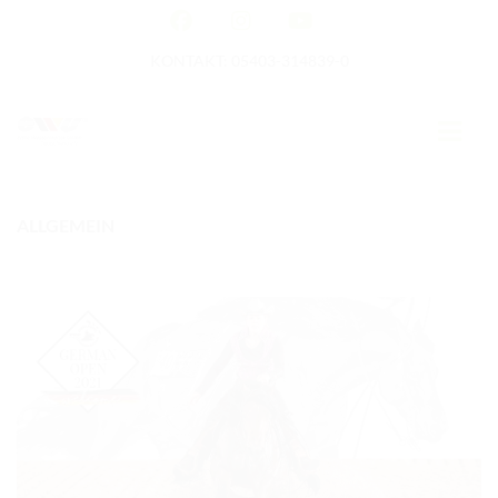
KONTAKT: 05403-314839-0
ALLGEMEIN
GERMAN OPEN
HOME
EWU NEWS
TERMINE
TURNIERTERMINE
APO AUSBILDUNG