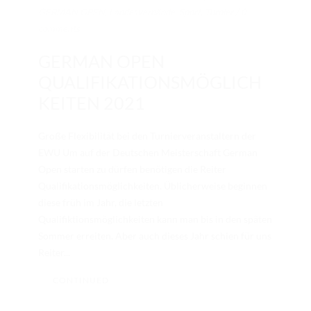
GERMAN OPEN
,
Landesverbände
,
Sport
,
Turnier
/
0
comments
GERMAN OPEN
QUALIFIKATIONSMÖGLICH
KEITEN 2021
Große Flexibilität bei den Turnierveranstaltern der
EWU Um auf der Deutschen Meisterschaft German
Open starten zu dürfen benötigen die Reiter
Qualifikationsmöglichkeiten. Üblicherweise beginnen
diese früh im Jahr, die letzten
Qualifiktionsmöglichkeiten kann man bis in den späten
Sommer erreiten. Aber auch dieses Jahr schien für uns
Reiter...
CONTINUED