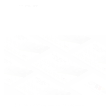
CONTINUED
18. März. 2021
/ by
Redaktion
/
Allgemein
,