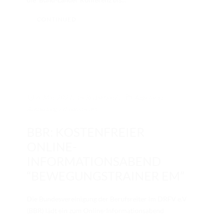
TURNIERERGEBNISSE 2026
CONTINUED
AUSBILDUNG
JUGEND
KIDS CLUB
LOGIN MSS
6. Mai. 2021
/ by
Redaktion2
/
Allgemein
,
DOWNLOADS
Ausbildung
/
0 comments
KONTAKT
BBR: KOSTENFREIER
ONLINE-
IMPRESSUM
INFORMATIONSABEND
DATENSCHUTZ
“BEWEGUNGSTRAINER EM”
Die Bundesvereinigung der Berufsreiter im DRFV e.V
(BBR) lädt ein zum Online-Informationsabend