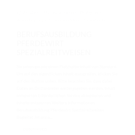
26. März. 2021
/ by
Redaktion
/
Allgemein
,
Ausbildung
,
Jugend
,
Landesverbände
/
0 comments
BERUFSAUSBILDUNG
PFERDEWIRT
SPEZIALREITWEISEN
Sie sehen gerade einen Platzhalterinhalt von Standard.
Um auf den eigentlichen Inhalt zuzugreifen, klicken Sie
auf den Button unten. Bitte beachten Sie, dass dabei
Daten an Drittanbieter weitergegeben werden. Inhalt
entsperren Erforderlichen Service akzeptieren und
Inhalte entsperren Weitere Informationen
Berufsausbildung Pferdewirt Spezialreitweisen
Begleitet Johanna...
CONTINUED