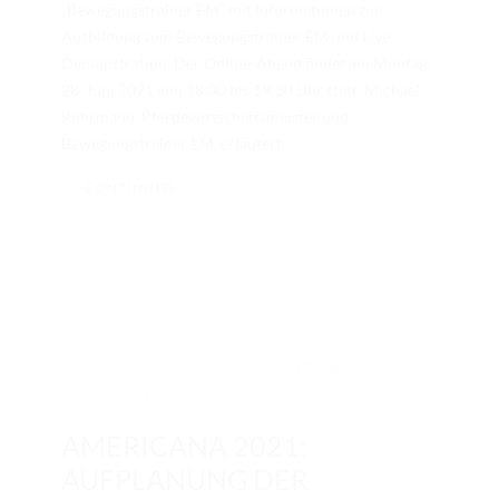
„Bewegungstrainer EM“ mit Informationen zur
Ausbildung zum Bewegungstrainer EM und Live-
Demonstration. Der Online-Abend findet am Montag,
28. Juni 2021 von 18:00 bis 19:30 Uhr statt. Michael
Rohrmann, Pferdewirtschaftsmeister und
Bewegungstrainer EM, erläutert...
CONTINUED
27. Apr.. 2021
/ by
Redaktion2
/
Allgemein
,
Freizeit
/
0 comments
AMERICANA 2021:
AUFPLANUNG DER