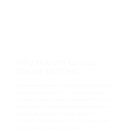
22. März. 2021
/ by
Redaktion
/
Allgemein
,
Landesverbände
/
0 comments
EWU TRAINER-DIALOG
ONLINE MEETING
Einladung zum Online-Round Table für EWU Trainer
Ein Treffen aller EWU Trainer – aktuelle Situation
Corona, Austausch, Fragen Moderation: Petra Roth-
Leckebusch Ort: Online-Meeting via Zoom Datum:
Dienstag, 30. März 2021 Uhrzeit: 20:00 Uhr
Anmeldung: Bis Montag 29. März 2021 formlos per
Email info@ewu-Bund.de anmelden....