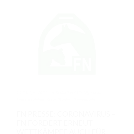
23. Apr.. 2021
/ by
Redaktion
/
Allgemein
,
Landesverbände
,
Sport
,
Turnier
/
0 comments
FN PRESSE: CORONAVIRUS –
FN FORDERT ERNEUT
WETTKÄMPFE AUCH FÜR