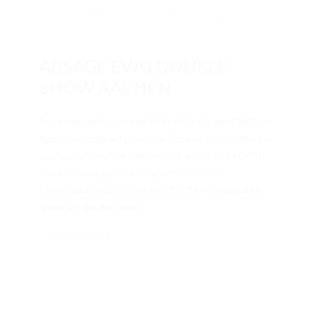
GERMAN OPEN
,
Landesverbände
,
Sport
,
Turnier
/
0
comments
ABSAGE EWU DOUBLE-
SHOW AACHEN
Noch hat uns Corona im Griff – Bereits der CHIO in
Aachen musste aufgrund der Corona-Maßnahmen in
das Spätjahr verlegt werden und auch für die EWU
Double Show gab es kein grünes Licht des
Ordnungsamtes. Die für den 12.- 16. Mai geplante
Show auf der Aachener...
CONTINUED