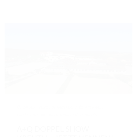
14. Apr.. 2021
/ by
Redaktion
/
Allgemein
,
Landesverbände
,
Sport
,
Turnier
/
0 comments
A+Q DOPPEL SHOW