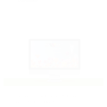
CONTINUED
8. März. 2021
/ by
Redaktion
/
Allgemein
,
Landesverbände
/
0 comments