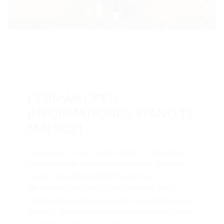
RICHTER/RINGSTEWARD/STEWARD AUSBILDUNG
TRAINERFORTBILDUNG
REGELBUCH UND PATTERNBOOK
12. Mai. 2021
/ by
Redaktion
/
Allgemein
,
GERMAN OPEN
,
Landesverbände
,
Sport
,
Turnier
/
0
EWU
comments
EWU BUND
GERMAN OPEN
BUNDESGESCHÄFTSSTELLE
INFORMATIONEN STAND 11.
MAI 2021
GREMIEN/AUSSCHÜSSE
LANDESVERBÄNDE
Eine großes Turnier mit allen Reitern – Die positive
Entwicklung der letzten Wochen und der Termin im
MITGLIED WERDEN
Spätjahr bekräftigt die EWU Deutschland an
AUSSCHREIBUNG TURNIERE
der German Open vom 17.-26. September 2021
festzuhalten, soweit es die gesetzlichen Bestimmungen
BUHO 2026
zulassen. Qualifikationsmöglichkeiten Werden durch
die Bund-Länder Konferenz bis...