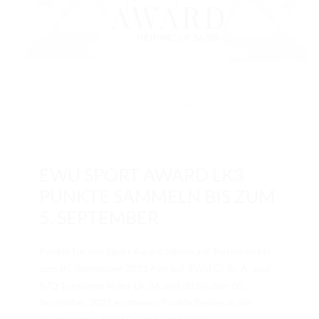
16. Apr.. 2021
/ by
Redaktion
/
Allgemein
,
GERMAN OPEN
,
Jugend
,
Landesverbände
,
Sport
/
0
comments
EWU SPORT AWARD LK3
PUNKTE SAMMELN BIS ZUM
5. SEPTEMBER
Punkte für den Sport Award zählen auf Turnieren bis
zum 05. September 2021 Alle auf EWU C-, B-, A- und
A/Q-Turnieren in der LK 3A und 3B bis zum 05.
September 2021 errittenen Punkte fließen in die