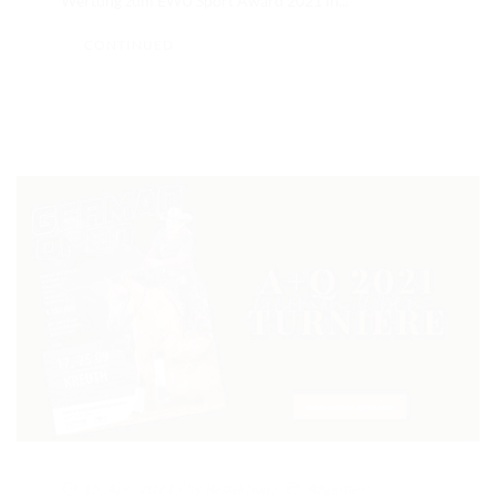
Wertung zum EWU Sport Award 2021 in...
CONTINUED
15. Apr.. 2021
/ by
Redaktion
/
Allgemein
,