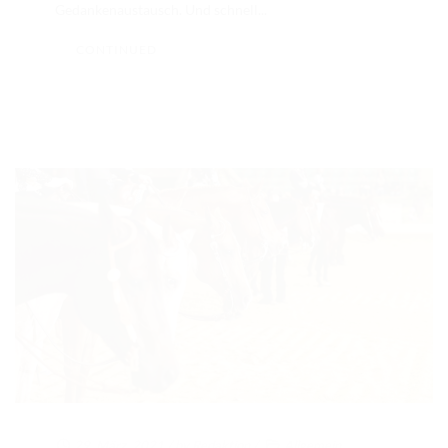
Gedankenaustausch. Und schnell...
CONTINUED
29. März. 2021
/ by
Redaktion
/
Allgemein
,