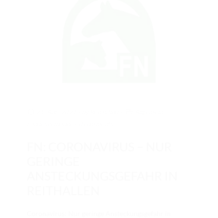
21. Apr.. 2021
/ by
Redaktion
/
Allgemein
,
Landesverbände
/
0 comments
FN: CORONAVIRUS – NUR
GERINGE
ANSTECKUNGSGEFAHR IN
REITHALLEN
Coronavirus: Nur geringe Ansteckungsgefahr in