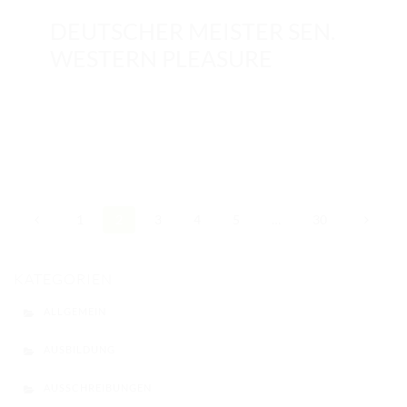
DEUTSCHER MEISTER SEN.
WESTERN PLEASURE
1
2
3
4
5
…
30
KATEGORIEN
ALLGEMEIN
AUSBILDUNG
AUSSCHREIBUNGEN