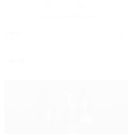
KONTAKT: 05403-314839-0
TURNIER
GERMAN OPEN
HOME
EWU NEWS
TERMINE
TURNIERTERMINE
APO AUSBILDUNG