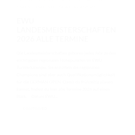
Landesverbände
,
Sport
,
Turnier
/
0 comments
EWU
LANDESMEISTERSCHAFTEN
2026 ALLE TERMINE
Die Landesmeisterschaften gehören jedes Jahr zu den
wichtigsten regionalen Höhepunkten im EWU
Turnierkalender. Sie ermitteln die regionalen
Champions sind aber auch Qualifikationsmöglichkeit
für die GERMAN OPEN. Damit du frühzeitig planen
kannst, findest du hier alle Termine 2026 auf einen
Blick. Datum EWU...
CONTINUED