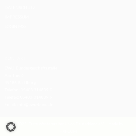
DATENSCHUTZ
IMPRESSUM
LOGIN MSS
KONTAKT
EWU-Bundesgeschäftsstelle
Am Thie 6
49186 Bad Iburg
Telefon: 05403 314839-0
Telefax: 05403-314839-9
Email:
info@ewu-bund.de
© 2025 Erste Westernreiter Union Deutschland e.V. I made by
HXPCOM