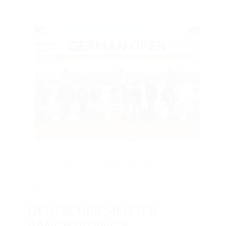
27. Sep.. 2025
/ by
Redaktion
/
Allgemein
,
GERMAN OPEN
,
GERMAN OPEN 2025
,
Landesverbände
,
Sport
,
Turnier
/
0 comments
DEUTSCHER MEISTER
RANCH RIDING B