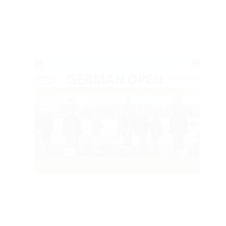
27. Sep.. 2025
/ by
Redaktion
/
Allgemein
,
GERMAN OPEN
,
GERMAN OPEN 2025
,
Landesverbände
,
Sport
,
Turnier
/
0 comments