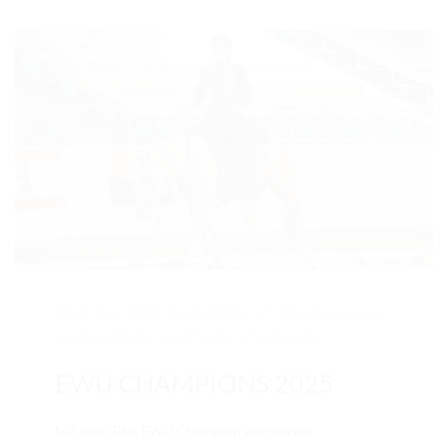
20. Nov.. 2025
/ by
Redaktion
/
Allgemein
,
Jugend
,
Landesverbände
,
Sport
,
Turnier
/
0 comments
EWU CHAMPIONS 2025
Mit dem Titel EWU Champion werden die