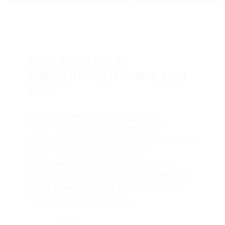
4. Nov.. 2025
/ by
Redaktion
/
Allgemein
,
Jugend
,
Landesverbände
,
Sport
,
Turnier
/
0 comments
EHRUNGEN UND
FÖRDERPROGRAMME DER
EWU
Leistung, Engagement und Leidenschaft im
Westernreitsport Leistung, Engagement und
Leidenschaft werden in der EWU auf vielfältige Weise
honoriert. Neben Champion Titeln und
Leistungsmedaillen fördert die EWU gezielt den
Nachwuchs im Westernreitsport durch Wettbewerbe
wie den Future Cup und den Walk-Trot-Cup.Dieser
Überblick erklärt die wichtigsten...
CONTINUED