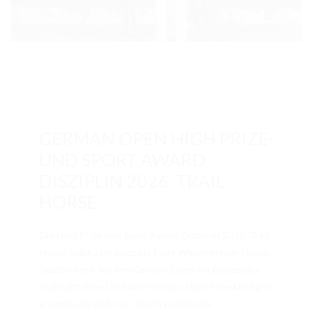
RICHTER/RINGSTEWARD/STEWARD AUSBILDUNG
TRAINERFORTBILDUNG
REGELBUCH UND PATTERNBOOK
15. Jan.. 2026
/ by
Redaktion
/
Allgemein
,
GERMAN OPEN
,
Landesverbände
,
Sport
,
Turnier
/
0
EWU
comments
EWU BUND
GERMAN OPEN HIGH PRIZE-
BUNDESGESCHÄFTSSTELLE
UND SPORT AWARD
DISZIPLIN 2026: TRAIL
GREMIEN/AUSSCHÜSSE
HORSE
LANDESVERBÄNDE
MITGLIED WERDEN
Die High Prize und Sport Award Disziplin 2026: Trail
Horse Jedes Jahr setzt die Erste Westernreiter Union
AUSSCHREIBUNG TURNIERE
Deutschland bei den German Open ein glänzendes
Highlight: Eine Disziplin wird zur High Prize Disziplin
BUHO 2026
ernannt, die nicht nur durch technische