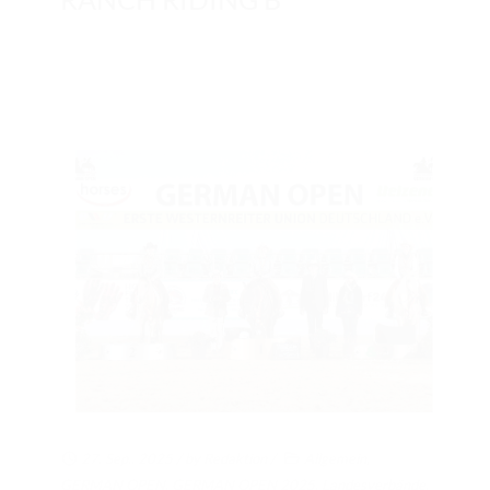
27. Sep.. 2025
/ by
Redaktion
/
Allgemein
,
GERMAN OPEN
,
GERMAN OPEN 2025
,
Landesverbände
,