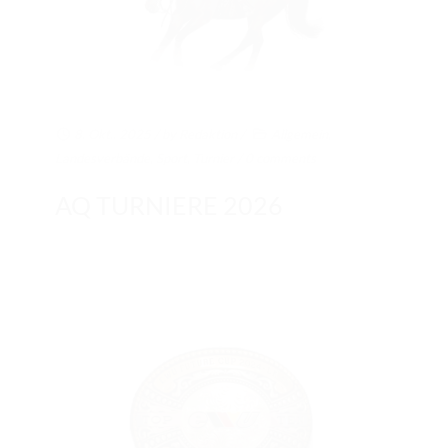
8. Okt.. 2025
/ by
Redaktion
/
Allgemein
,
Landesverbände
,
Sport
,
Turnier
/
0 comments
AQ TURNIERE 2026