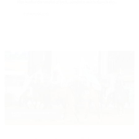
Herausforderungen glänzt, sondern auch durch ein...
TURNIERERGEBNISSE 2026
CONTINUED
AUSBILDUNG
JUGEND
KIDS CLUB
LOGIN MSS
DOWNLOADS
KONTAKT
IMPRESSUM
DATENSCHUTZ
24. Nov.. 2025
/ by
Redaktion
/
Allgemein
,