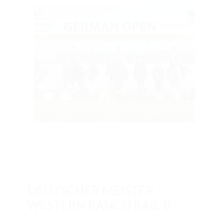
27. Sep.. 2025
/ by
Redaktion
/
Allgemein
,
GERMAN OPEN
,
GERMAN OPEN 2025
,
Landesverbände
,
Sport
,
Turnier
/
0 comments
DEUTSCHER MEISTER
WESTERN RANCH RAIL B