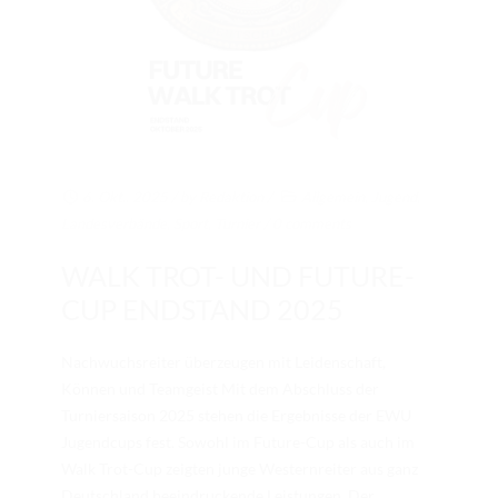
6. Okt.. 2025
/ by
Redaktion
/
Allgemein
,
Jugend
,
Landesverbände
,
Sport
,
Turnier
/
0 comments
WALK TROT- UND FUTURE-
CUP ENDSTAND 2025
Nachwuchsreiter überzeugen mit Leidenschaft,
Können und Teamgeist Mit dem Abschluss der
Turniersaison 2025 stehen die Ergebnisse der EWU
Jugendcups fest. Sowohl im Future-Cup als auch im
Walk Trot-Cup zeigten junge Westernreiter aus ganz
Deutschland beeindruckende Leistungen. Der