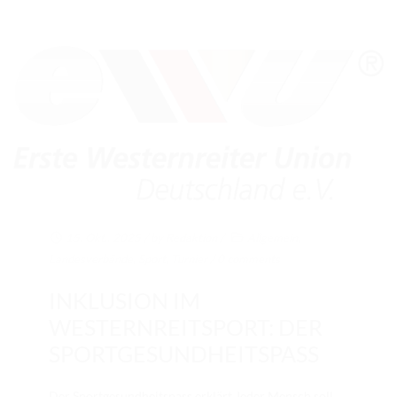
15. Okt.. 2025
/ by
Redaktion
/
Allgemein
,
Landesverbände
,
Sport
,
Turnier
/
0 comments
INKLUSION IM
WESTERNREITSPORT: DER
SPORTGESUNDHEITSPASS
Der Sportgesundheitspass erklärt Jeder Mensch soll