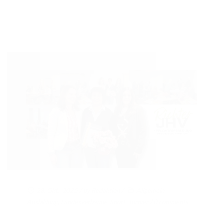
28. Okt.. 2025
/ by
Redaktion
/
Allgemein
,
Ausbildung
,
Landesverbände
,
Sport
,
Turnier
/
0 comments