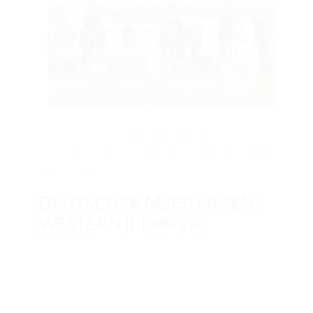
27. Sep.. 2025
/ by
Redaktion
/
Allgemein
,
GERMAN OPEN
,
GERMAN OPEN 2025
,
Landesverbände
,
Sport
,
Turnier
/
0 comments
DEUTSCHER MEISTER SEN.
WESTERN RIDING A