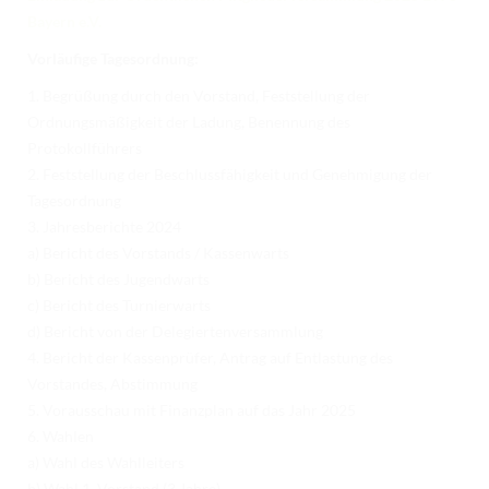
TURNIERERGEBNISSE 2026
Bayern e.V.
AUSBILDUNG
Vorläufige Tagesordnung:
1. Begrüßung durch den Vorstand, Feststellung der
JUGEND
Ordnungsmäßigkeit der Ladung, Benennung des
KIDS CLUB
Protokollführers
2. Feststellung der Beschlussfähigkeit und Genehmigung der
LOGIN MSS
Tagesordnung
3. Jahresberichte 2024
DOWNLOADS
a) Bericht des Vorstands / Kassenwarts
KONTAKT
b) Bericht des Jugendwarts
c) Bericht des Turnierwarts
IMPRESSUM
d) Bericht von der Delegiertenversammlung
4. Bericht der Kassenprüfer, Antrag auf Entlastung des
DATENSCHUTZ
Vorstandes, Abstimmung
5. Vorausschau mit Finanzplan auf das Jahr 2025
6. Wahlen
a) Wahl des Wahlleiters
b) Wahl 1. Vorstand (3 Jahre)