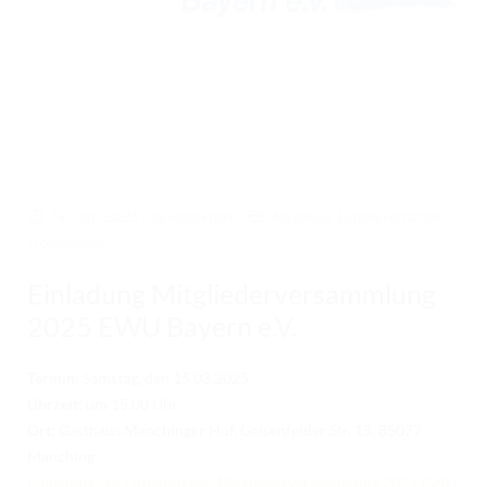
RICHTER/RINGSTEWARD/STEWARD AUSBILDUNG
TRAINERFORTBILDUNG
REGELBUCH UND PATTERNBOOK
EWU
EWU BUND
14. Jan.. 2025
/ by
Redaktion
/
Allgemein
,
Landesverbände
/
BUNDESGESCHÄFTSSTELLE
0 comments
GREMIEN/AUSSCHÜSSE
Einladung Mitgliederversammlung
LANDESVERBÄNDE
2025 EWU Bayern e.V.
MITGLIED WERDEN
Termin
: Samstag, den 15.03.2025
Uhrzeit:
um 15.00 Uhr
AUSSCHREIBUNG TURNIERE
Ort:
Gasthaus Manchinger Hof, Geisenfelder Str. 15, 85077
BUHO 2026
Manching
Einladung zur Ordentlichen Mitgliederversammlung 2025 EWU