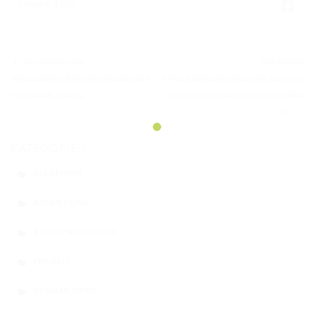
SHARE THIS
EINLADUNG ZUR
EINLADUNG
MITGLIEDERVERSAMMLUNG 2025 DER
MITGLIEDERVERSAMMLUNG 2025 EWU
EWU SAARLAND E.V.
EWU MECKLENBURG-VORPOMMERN
E.V.
KATEGORIEN
ALLGEMEIN
AUSBILDUNG
AUSSCHREIBUNGEN
FREIZEIT
GERMAN OPEN