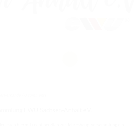
esverbände
/
0 comments
ammlung EWU Sachsen-Anhalt e.V.
den euch hiermit recht herzlich zur Jahreshauptversammlung ein.