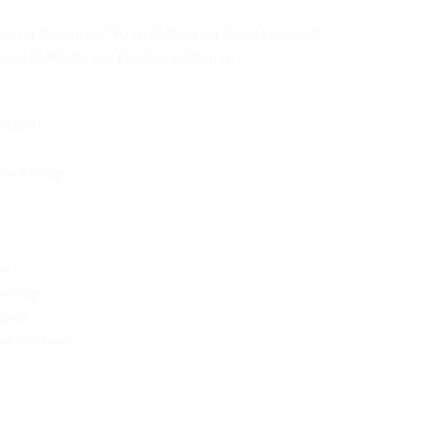
, vor Beginn der Veranstaltung per Email versandt)
4 um 12:00 Uhr per Email zu richten an :
ewu@sachsenanhalt-ewu.de
higkeit
re Anträge
es
iträge
nzept
enkonferenz