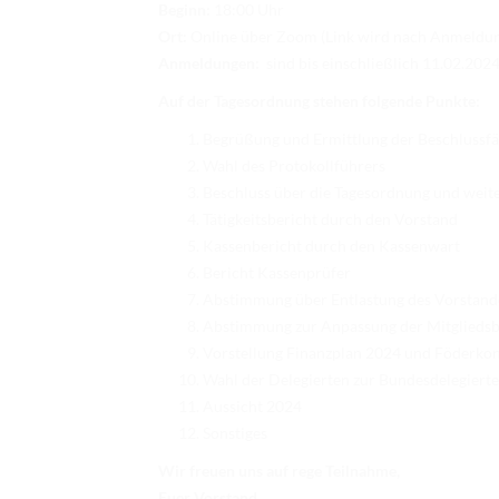
Beginn:
18:00 Uhr
Ort:
Online über Zoom (Link wird nach Anmeldung
Anmeldungen:
sind bis einschließlich 11.02.202
Auf der Tagesordnung stehen folgende Punkte:
Begrüßung und Ermittlung der Beschlussfä
Wahl des Protokollführers
Beschluss über die Tagesordnung und weite
Tätigkeitsbericht durch den Vorstand
Kassenbericht durch den Kassenwart
Bericht Kassenprüfer
Abstimmung über Entlastung des Vorstand
Abstimmung zur Anpassung der Mitgliedsbe
Vorstellung Finanzplan 2024 und Föderko
Wahl der Delegierten zur Bundesdelegiert
Aussicht 2024
Sonstiges
Wir freuen uns auf rege Teilnahme,
Euer Vorstand