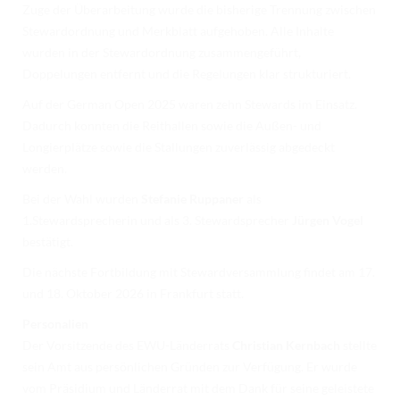
Zuge der Überarbeitung wurde die bisherige Trennung zwischen
Stewardordnung und Merkblatt aufgehoben. Alle Inhalte
wurden in der Stewardordnung zusammengeführt,
Doppelungen entfernt und die Regelungen klar strukturiert.
Auf der German Open 2025 waren zehn Stewards im Einsatz.
Dadurch konnten die Reithallen sowie die Außen- und
Longierplätze sowie die Stallungen zuverlässig abgedeckt
werden.
Bei der Wahl wurden
Stefanie Ruppaner
als
1.Stewardsprecherin und als 3. Stewardsprecher
Jürgen Vogel
bestätigt.
Die nächste Fortbildung mit Stewardversammlung findet am 17.
und 18. Oktober 2026 in Frankfurt statt.
Personalien
Der Vorsitzende des EWU-Länderrats
Christian Kernbach
stellte
sein Amt aus persönlichen Gründen zur Verfügung. Er wurde
vom Präsidium und Länderrat mit dem Dank für seine geleistete