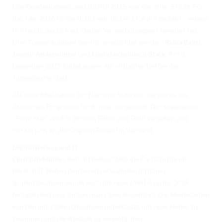
Das Bundesjugendcamp (BUJU) 2025 war ein voller Erfolg. Für
das Jahr 2026 ist das BUJU von 16. bis 19. April geplant – erneut
in Kreuth, das sich als idealer Veranstaltungsort bewährt hat.
Drei Trainer konnten bereits verpflichtet werden:
Rabia Bakri
,
Jasmin Andersdotter
und
Linda Leckebusch-Stark
. Am 3.
Dezember 2025 findet zudem ein virtuelles Treffen der
Jugendwarte statt.
Als neue Maßnahme zur Nachwuchsförderung wurde ein
Abzeichen Programm für Kinder vorgestellt. Der sogenannte
„Pony-Star” wird in Bronze, Silber und Gold vergeben und
richtet sich an die jüngsten Reiter im Verband.
Digitalisierung und IT
Christian Müller
s Bericht beleuchtete die Fortschritte im
Bereich IT. Neben den bereits erwähnten digitalen
Scoringlösungen wurde auch die neue EWU-App für 2026
fertiggestellt und zur German Open eingeführt. Die Meldestellen
wurden mit Videoschulungen unterstützt, um neue Helfer zu
gewinnen und die Abläufe zu vereinfachen.