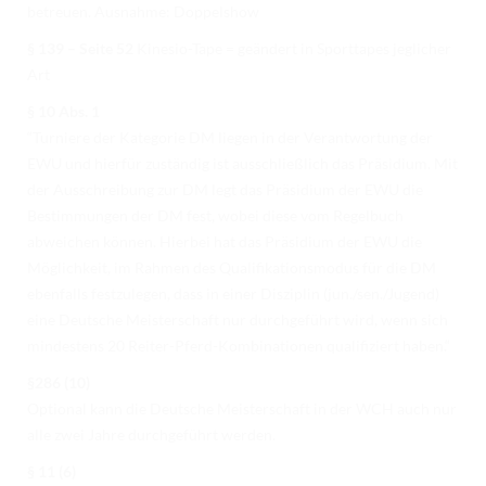
betreuen. Ausnahme: Doppelshow
§ 139 – Seite 52
Kinesio-Tape = geändert in Sporttapes jeglicher
Art
§ 10 Abs. 1
“Turniere der Kategorie DM liegen in der Verantwortung der
EWU und hierfür zuständig ist ausschließlich das Präsidium. Mit
der Ausschreibung zur DM legt das Präsidium der EWU die
Bestimmungen der DM fest, wobei diese vom Regelbuch
abweichen können. Hierbei hat das Präsidium der EWU die
Möglichkeit, im Rahmen des Qualifikationsmodus für die DM
ebenfalls festzulegen, dass in einer Disziplin (jun./sen./Jugend)
eine Deutsche Meisterschaft nur durchgeführt wird, wenn sich
mindestens 20 Reiter-Pferd-Kombinationen qualifiziert haben.“
§286 (10)
Optional kann die Deutsche Meisterschaft in der WCH auch nur
alle zwei Jahre durchgeführt werden.
§ 11 (6)