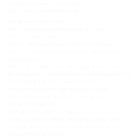
Das RB 2025 widerspricht sich aktuell:
§253, 3. kann / sollte entfernt werden
Anträge aus der Stewardschaft
§106 (5) Die weiteren Aufgaben werden durch die
Stewardordnung geregelt“
§ 106 (6): Jegliches Geschehen außerhalb der offiziellen
Abreitezeiten fällt nicht in den Verantwortungsbereich des
EWU-Stewards.
§ 107 (5) Bei respektlosem Verhalten gegenüber dem Steward
kann dieser ohne vorherige Verwarnung direkt eine gelbe Karte
erteilen. Wiederholt respektloses Verhalten kann zu einer roten
Karte und damit zu einem Turnierausschluss führen.
§107 (6) Weiteres regelt die Stewardordnung und die
Rechtsordnung der EWU.
§ 108 (5): „Der Steward ist berechtigt, eine Kamera bei sich zu
tragen und diese nach seinem Ermessen einzusetzen. Er ist
berechtigt, auf dem gesamten Turniergelände Ton- und
Videoaufnahmen zu machen.“