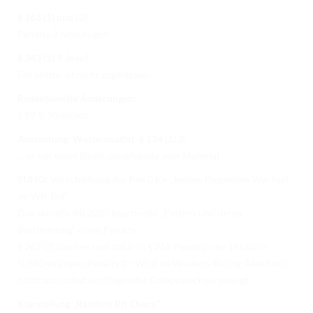
§ 163 (1) und (2):
Penalty 3 hinzufügen
§ 343 (1) 9. (neu)
Ein Seiltor ist nicht zugelassen.
Redaktionelle Änderungen:
§ 99 5. Streichen
Ausrüstung: Westernsattel: § 134 (1) 3.
… er hat einen Baum, unabhängig vom Material
SUHO:
Verschiebung des Pen 0 für „keinen fliegenden Wechsel
im WR-Teil“
Das aktuelle RB 2025 beschreibt „Pattern und deren
Bestimmung“ einen Penalty.
§ 262 (3) löschen und dafür in § 265 Penaltys der Disziplin
SUHO einfügen Penalty 0 / Wird im Western-Riding-Abschnitt
nicht zumindest ein fliegender Galoppwechsel gezeigt
Klarstellung „Random Bit Check“