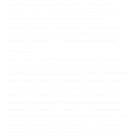
TURNIERERGEBNISSE 2026
umfassenden Überblick über die aktuelle Lage im Verband.
Besonders erfreulich zeigte sich die Mitgliederentwicklung mit
AUSBILDUNG
einem deutlichen Anstieg in den Mitgliederzahlen. Ein
besonderes Augenmerk liegt weiterhin auf dem Nachwuchs:
JUGEND
Der Kids-Club zählt aktuell 388 Mitglieder und auch die Zahl
KIDS CLUB
der jugendlichen Erst- und Familienmitglieder ist gestiegen.
Turniersport
LOGIN MSS
Im Jahr 2025 wurden auf den Turnieren der EWU Deutschland
DOWNLOADS
insgesamt 62.440 Starts gezählt. Die Ranch Riding behauptet
sich dabei als unangefochtene Lieblingsdisziplin. Direkt dahinter
KONTAKT
folgt die Western Ranch Rail, die in der vergangenen Saison an
der WHS und dem Trail vorbeigezogen ist und sich nun den
IMPRESSUM
zweiten Platz im Ranking sichert. Diese Entwicklung zeigt, wie
DATENSCHUTZ
stark die Ranch-Klassen im Verband verankert sind und wie
konsequent die Reiter diese vielseitigen Prüfungen annehmen.
Im Jahr 2025 zeigt sich ein lebendiges Turniergeschehen in allen
Landesverbänden. Baden-Württemberg führt das Ranking mit
insgesamt fünfzehn Veranstaltungen an. Bayern und Westfalen