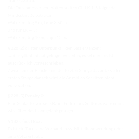
Trail § 225 13.
Die Durchmesser von Volten sollten für LK 1-3 folgende
Mindestmaße betragen:
Walk 5 m, Jog 8 m, Lope 8,50 m
und für LK 4-5:
Walk 5 m, Jog 10 m, Lope 12 m.
§ 228 (2)
dritter Unterpunkt – den Satz ergänzen:
…, dies gilt nicht auf gebogenen Linien, es sei denn es ist
ausdrücklich vorgeschrieben.
Zwischen der Brücke und der letzten Stange davor bzw. der
ersten Stange danach wird die Anzahl an Schritten nicht
vorgegeben.
§ 228 (5) Penalty 0:
Eine Schlaufe, wie sie z.B. am Ende eines Seiltores vorkommt,
wird über das Handgelenk gezogen.
§ 182 c (neu) Box:
Es ist ein Turn, eine Vorhand- bzw. Mittelhandwendung oder
eine Volte erlaubt.