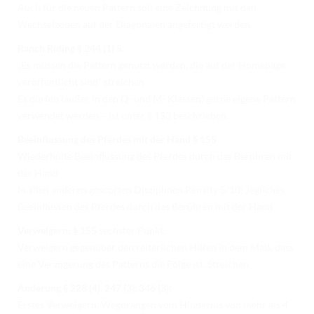
Auch für die neuen Pattern soll eine Zeichnung mit den
Wechselzonen auf der Diagonalen angefertigt werden.
Ranch Riding § 244 (1) 5.
„Es müssen die Pattern genutzt werden, die auf der Homepage
veröffentlicht sind“ streichen
Es dürfen (außer in den Q- und M- Klassen) gerne eigene Pattern
verwendet werden – ist unter § 153 beschrieben.
Beeinflussung des Pferdes mit der Hand § 155
Wiederholte Beeinflussung des Pferdes durch das Berühren mit
der Hand
In allen anderen gescorten Disziplinen Penalty 5/10: Jegliches
Beeinflussen des Pferdes durch das Berühren mit der Hand
Verweigern: § 155
sechster Punkt:
Verweigern gegenüber den reiterlichen Hilfen in dem Maß, dass
eine Verzögerung des Patterns die Folge ist. Streichen
Änderung § 228 (4), 247 (3), 346 (3):
Erstes Verweigern, Wegdrängen vom Hindernis von mehr als 4