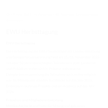
RICHTER/RINGSTEWARD/STEWARD AUSBILDUNG
TRAINERFORTBILDUNG
19. Nov.. 2025
/ by
Redaktion
/
Allgemein
,
Landesverbände
/
0 comments
REGELBUCH UND PATTERNBOOK
EWU Herbsttagung
EWU
EWU BUND
EWU Herbsttagung
BUNDESGESCHÄFTSSTELLE
Die Herbsttagung der EWU Deutschland mit Länderratssitzung
und Delegiertenversammlung fand am 15./16. November 2025
GREMIEN/AUSSCHÜSSE
mit über 50 stimmberechtigten Teilnehmern statt. Länderrat
und Präsidium trafen sich in Präsenz, während zur
LANDESVERBÄNDE
Delegiertenversammlung die Teilnahme auch online möglich
MITGLIED WERDEN
war. Im Mittelpunkt standen Rückblicke auf das Jahr 2025,
Einblicke in laufende Projekte und ein Ausblick auf das Jahr
AUSSCHREIBUNG TURNIERE
2026.
BUHO 2026
Präsidium und Mitgliederentwicklung
Monika Aeckerle
eröffnete die Sitzung und gab einen