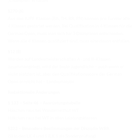
„Champion“ erhalten
§270 (6)
Aus den JUPF Klassen (BA, TH, RR, RN) können pro Turnier alle
4 Klassen gestartet werden. Bei Qualifikation in 4 Klassen für die
German Open, muss man sich für 3 Disziplinen entscheiden.
Wenn alle 4 Klassen qualifiziert sind, muss eine davon entfallen.
§12 (8)
Werden auf Landesmeisterschaften A- und B-Klassen
zusammengelegt, wird der beste Jugendliche – auch wenn er
nicht platziert ist, aber den Qualifikationsscore der German
Open erreicht hat – Landesmeister.
Redaktionelle Änderungen
§ 133 – Seite 46 – Ausrüstungstabelle
Häkchen raus bei Wanderreithut WT
Häkchen raus bei WT in allen Leistungsklassen
§323 – Besondere Bestimmungen der Disziplin WRR
(5) In den LK 4 und 5 (LK 5 als Sonderprüfung)