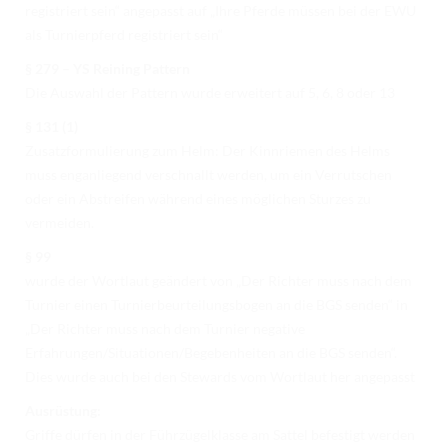
registriert sein“ angepasst auf „Ihre Pferde müssen bei der EWU
als Turnierpferd registriert sein“
§ 279 – YS Reining Pattern
Die Auswahl der Pattern wurde erweitert auf 5, 6, 8 oder 13
§ 131 (1)
Zusatzformulierung zum Helm: Der Kinnriemen des Helms
muss enganliegend verschnallt werden, um ein Verrutschen
oder ein Abstreifen während eines möglichen Sturzes zu
vermeiden.
§ 99
wurde der Wortlaut geändert von „Der Richter muss nach dem
Turnier einen Turnierbeurteilungsbogen an die BGS senden“ in
„Der Richter muss nach dem Turnier negative
Erfahrungen/Situationen/Begebenheiten an die BGS senden“.
Dies wurde auch bei den Stewards vom Wortlaut her angepasst
Ausrüstung:
Griffe dürfen in der Führzügelklasse am Sattel befestigt werden