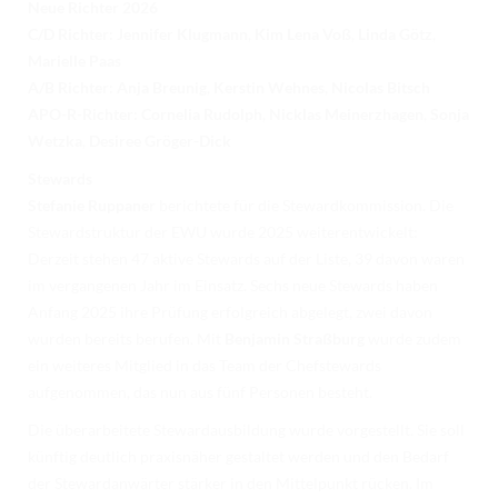
Neue Richter 2026
C/D Richter:
Jennifer Klugmann
,
Kim Lena Voß
,
Linda Götz
,
Marielle Paas
A/B Richter:
Anja Breunig
,
Kerstin Wehnes
,
Nicolas Bitsch
APO-R-Richter:
Cornelia Rudolph
,
Nicklas Meinerzhagen
,
Sonja
Wetzka
,
Desiree Gröger-Dick
Stewards
Stefanie Ruppaner
berichtete für die Stewardkommission. Die
Stewardstruktur der EWU wurde 2025 weiterentwickelt:
Derzeit stehen 47 aktive Stewards auf der Liste, 39 davon waren
im vergangenen Jahr im Einsatz. Sechs neue Stewards haben
Anfang 2025 ihre Prüfung erfolgreich abgelegt, zwei davon
wurden bereits berufen. Mit
Benjamin Straßburg
wurde zudem
ein weiteres Mitglied in das Team der Chefstewards
aufgenommen, das nun aus fünf Personen besteht.
Die überarbeitete Stewardausbildung wurde vorgestellt. Sie soll
künftig deutlich praxisnäher gestaltet werden und den Bedarf
der Stewardanwärter stärker in den Mittelpunkt rücken. Im