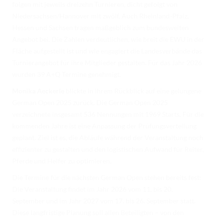
folgen mit jeweils dreizehn Turnieren, dicht gefolgt von
Niedersachsen/Hannover mit zwölf. Auch Rheinland-Pfalz,
Hessen und Sachsen tragen maßgeblich zum bundesweiten
Angebot bei. Die Zahlen verdeutlichen, wie breit die EWU in der
Fläche aufgestellt ist und wie engagiert die Landesverbände das
Turnierangebot für ihre Mitglieder gestalten. Für das Jahr 2026
wurden 39 A+Q Termine genehmigt.
Monika Aeckerle
blickte in ihrem Rückblick auf eine gelungene
German Open 2025 zurück. Die German Open 2025
verzeichnete insgesamt 536 Nennungen mit 1969 Starts. Für die
kommenden Jahre ist eine Anpassung der Prüfungsverteilung
geplant. Ziel ist es, die Abläufe während der Veranstaltung noch
effizienter zu gestalten und den logistischen Aufwand für Reiter,
Pferde und Helfer zu optimieren.
Die Termine für die nächsten German Open stehen bereits fest:
Die Veranstaltung findet im Jahr 2026 vom 11. bis 20.
September und im Jahr 2027 vom 17. bis 26. September statt.
Diese langfristige Planung soll allen Beteiligten – von den