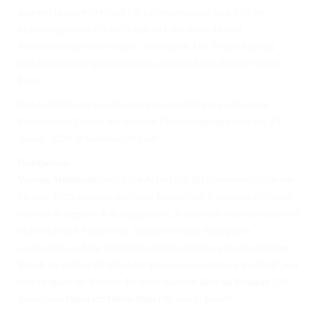
wurden in das Merkblatt für Lehrgangsleiter und Richter
beziehungsweise Prüfer integriert, um Abläufe und
Anforderungen noch klarer zu bündeln. Der Fragenkatalog
wurde vollständig überarbeitet und erscheint 2026 in neuer
Form.
Der Ausbildungsausschuss tagt regelmäßig (ca. alle sechs
Wochen per Zoom), die nächste Klausurtagung findet am 23.
Januar 2026 in Nümbrecht statt.
Richtwesen
Yvonne Steinbock
stellte die Arbeit der Richterkommission vor.
Im Jahr 2025 wurden vier neue Richter der Kategorie C/D und
drei der Kategorie A/B ausgebildet. Außerdem wurden neue und
überarbeitete Pattern für Jungpferde und Youngstars
vorgestellt. Auf der Richterhauptversammlung wurde
Nicolas
Bitsch
als drittes Mitglied der Kommissionsleitung bestätigt. Für
ihre langjährige Richter-Tätigkeit wurden
Andrea Scheper
(20
Jahre) und
Heinrich Hinterthan
(40 Jahre) geehrt.