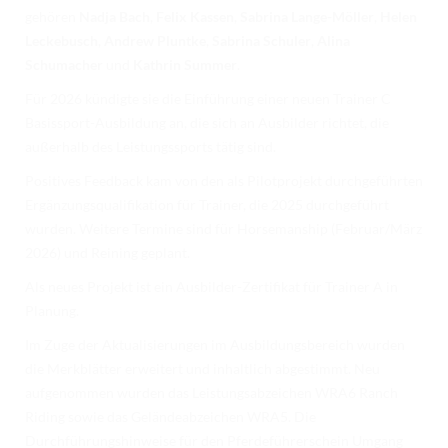
gehören
Nadja Bach
,
Felix Kassen
,
Sabrina Lange-Möller
,
Helen
Leckebusch
,
Andrew Pluntke
,
Sabrina Schuler
,
Alina
Schumacher
und
Kathrin Summer
.
Für 2026 kündigte sie die Einführung einer neuen Trainer C
Basissport-Ausbildung an, die sich an Ausbilder richtet, die
außerhalb des Leistungssports tätig sind.
Positives Feedback kam von den als Pilotprojekt durchgeführten
Ergänzungsqualifikation für Trainer, die 2025 durchgeführt
wurden. Weitere Termine sind für Horsemanship (Februar/März
2026) und Reining geplant.
Als neues Projekt ist ein Ausbilder-Zertifikat für Trainer A in
Planung.
Im Zuge der Aktualisierungen im Ausbildungsbereich wurden
die Merkblätter erweitert und inhaltlich abgestimmt. Neu
aufgenommen wurden das Leistungsabzeichen WRA6 Ranch
Riding sowie das Geländeabzeichen WRA5. Die
Durchführungshinweise für den Pferdeführerschein Umgang