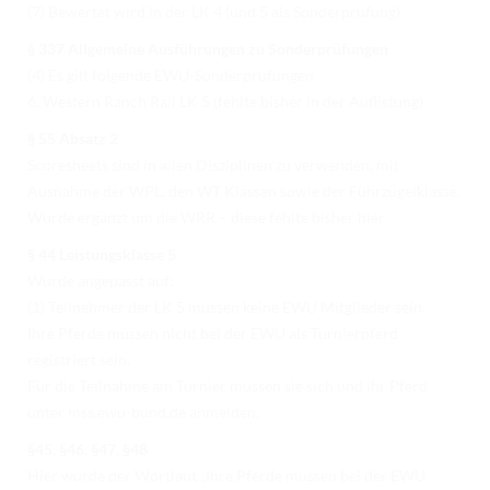
(7) Bewertet wird in der LK 4 (und 5 als Sonderprüfung)
§ 337 Allgemeine Ausführungen zu Sonderprüfungen
(4) Es gilt folgende EWU-Sonderprüfungen
6. Western Ranch Rail LK 5 (fehlte bisher in der Auflistung)
§ 55 Absatz 2
Scoresheets sind in allen Disziplinen zu verwenden, mit
Ausnahme der WPL, den WT Klassen sowie der Führzügelklasse.
Wurde ergänzt um die WRR – diese fehlte bisher hier
§ 44 Leistungsklasse 5
Wurde angepasst auf:
(1) Teilnehmer der LK 5 müssen keine EWU Mitglieder sein.
Ihre Pferde müssen nicht bei der EWU als Turnierpferd
registriert sein.
Für die Teilnahme am Turnier müssen sie sich und ihr Pferd
unter mss.ewu-bund.de anmelden.
§45, §46, §47, §48
Hier wurde der Wortlaut „Ihre Pferde müssen bei der EWU