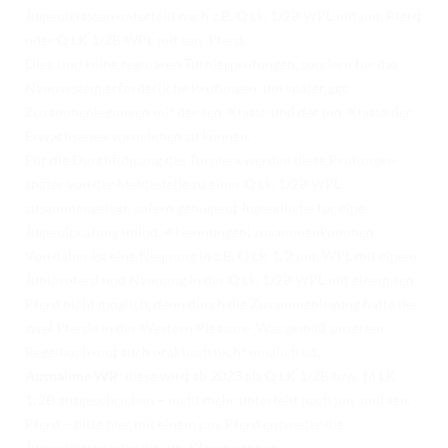
Jugendklassen unterteilt nach z.B. Q LK 1/2B WPL mit jun. Pferd
oder Q LK 1/2B WPL mit sen. Pferd.
Dies sind keine regulären Turnierprüfungen, sondern für das
Nennsystem erforderliche Prüfungen, um später ggf.
Zusammenlegungen mit der sen. Klasse und der jun. Klasse der
Erwachsenen vornehmen zu können.
Für die Durchführung des Turniers werden diese Prüfungen
später von der Meldestelle zu einer Q LK 1/2B WPL
zusammengelegt, sofern genügend Jugendliche für eine
Jugendprüfung (mind. 4 Nennungen) zusammenkommen.
Von daher ist eine Nennung in z.B. Q LK 1/2 jun. WPL mit einem
Juniorpferd und Nennung in der Q LK 1/2B WPL mit einem sen.
Pferd nicht möglich, denn durch die Zusammenlegung hätte der
zwei Pferde in der Western Pleasure. Was gemäß unserem
Regelbuch und auch praktisch nicht möglich ist.
Ausnahme WR:
diese wird ab 2023 als Q LK 1/2B bzw. M LK
1/2B ausgeschrieben – nicht mehr unterteilt nach jun. und sen.
Pferd – bitte hier mit einem jun. Pferd entweder die
Jugendklasse oder die jun. Klasse nennen.