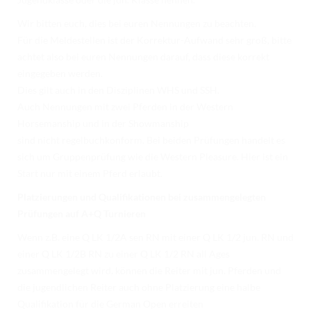
Wir bitten euch, dies bei euren Nennungen zu beachten.
Für die Meldestellen ist der Korrektur-Aufwand sehr groß, bitte
achtet also bei euren Nennungen darauf, dass diese korrekt
eingegeben werden.
Dies gilt auch in den Disziplinen WHS und SSH.
Auch Nennungen mit zwei Pferden in der Western
Horsemanship und in der Showmanship
sind nicht regelbuchkonform. Bei beiden Prüfungen handelt es
sich um Gruppenprüfung wie die Western Pleasure. Hier ist ein
Start nur mit einem Pferd erlaubt.
Platzierungen und Qualifikationen bei zusammengelegten
Prüfungen auf A+Q Turnieren
Wenn z.B. eine Q LK 1/2A sen RN mit einer Q LK 1/2 jun. RN und
einer Q LK 1/2B RN zu einer Q LK 1/2 RN all Ages
zusammengelegt wird, können die Reiter mit jun. Pferden und
die jugendlichen Reiter auch ohne Platzierung eine halbe
Qualifikation für die German Open erreiten