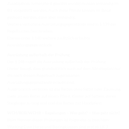
Zusatzjahres Juniorpferd gewählt wurde) müssen einhändig im
Bit vorgestellt werden. Auch diese Pferde können im Bosal
geshowt werden, dann aber einhändig.
Weitere verbotene Ausrüstungsgegenstände sind in § 139 des
Regelbuches beschrieben.
Ebenso unter § 140 weitere zusätzlich erlaubte
Ausrüstungsgegenstände.
Ausrüstung außerhalb der Prüfung
Der § 146 regelt die Ausrüstung außerhalb der Prüfung.
Dieser besagt, dass grundsätzlich auch auf dem Abreiteplatz nur
die nach diesem Regelbuch zugelassenen
Ausrüstungsgegenstände erlaubt sind.
Ausdrücklich verboten ist das Reiten ohne Sattel oder Zäumung,
mehr als ein Reiter auf einem Pferd, Kinder auf Sätteln, deren
Steigbügel zu lang sind und das Reiten mit Handpferd.
WCH/BDB/WCHB – Regelungen – Was geht? – Was geht nicht?
Beim Nennen dieser Prüfungen ist folgendes zu beachten:
Working Cow Horse und Boxingklassen sind erst ab LK 3