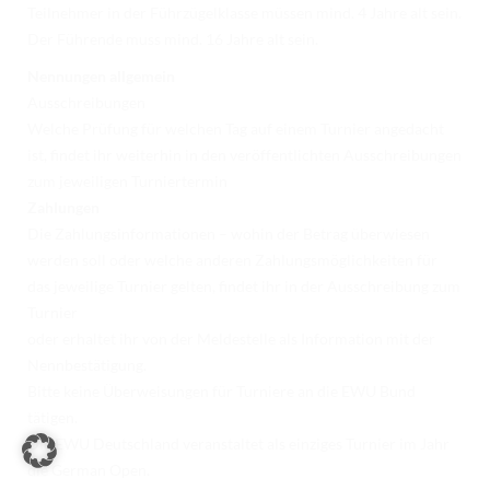
Teilnehmer in der Führzügelklasse müssen mind. 4 Jahre alt sein.
Der Führende muss mind. 16 Jahre alt sein.
Nennungen allgemein
Ausschreibungen
Welche Prüfung für welchen Tag auf einem Turnier angedacht
ist, findet ihr weiterhin in den veröffentlichten Ausschreibungen
zum jeweiligen Turniertermin
Zahlungen
Die Zahlungsinformationen – wohin der Betrag überwiesen
werden soll oder welche anderen Zahlungsmöglichkeiten für
das jeweilige Turnier gelten, findet ihr in der Ausschreibung zum
Turnier
oder erhaltet ihr von der Meldestelle als Information mit der
Nennbestätigung.
Bitte keine Überweisungen für Turniere an die EWU Bund
tätigen.
Die EWU Deutschland veranstaltet als einziges Turnier im Jahr
die German Open.