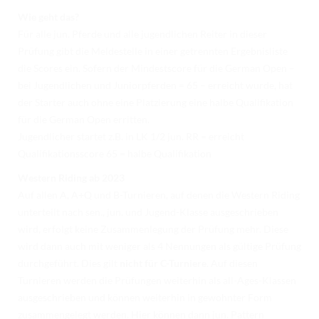
Wie geht das?
Für alle jun. Pferde und alle jugendlichen Reiter in dieser
Prüfung gibt die Meldestelle in einer getrennten Ergebnisliste
die Scores ein. Sofern der Mindestscore für die German Open –
bei Jugendlichen und Juniorpferden = 65 – erreicht wurde, hat
der Starter auch ohne eine Platzierung eine halbe Qualifikation
für die German Open erritten.
Jugendlicher startet z.B. in LK 1/2 jun. RR = erreicht
Qualifikationsscore 65 = halbe Qualifikation
Western Riding ab 2023
Auf allen A, A+Q und B-Turnieren, auf denen die Western Riding
unterteilt nach sen., jun. und Jugend-Klasse ausgeschrieben
wird, erfolgt keine Zusammenlegung der Prüfung mehr. Diese
wird dann auch mit weniger als 4 Nennungen als gültige Prüfung
durchgeführt. Dies gilt
nicht für C-Turniere
. Auf diesen
Turnieren werden die Prüfungen weiterhin als all-Ages-Klassen
ausgeschrieben und können weiterhin in gewohnter Form
zusammengelegt werden. Hier können dann jun. Pattern