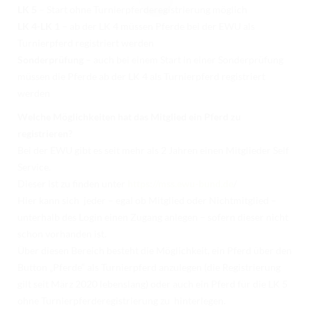
LK 5
– Start ohne Turnierpferderegistrierung möglich
LK 4-LK 1
– ab der LK 4 müssen Pferde bei der EWU als
Turnierpferd registriert werden
Sonderprüfung
– auch bei einem Start in einer Sonderprüfung
müssen die Pferde ab der LK 4 als Turnierpferd registriert
werden
Welche Möglichkeiten hat das Mitglied ein Pferd zu
registrieren?
Bei der EWU gibt es seit mehr als 2 Jahren einen Mitglieder Self
Service.
Dieser ist zu finden unter
https://mss.ewu-bund.de
/
Hier kann sich jeder – egal ob Mitglied oder Nichtmitglied –
unterhalb des Login einen Zugang anlegen – sofern dieser nicht
schon vorhanden ist.
Über diesen Bereich besteht die Möglichkeit, ein Pferd über den
Button „Pferde“ als Turnierpferd anzulegen (die Registrierung
gilt seit März 2020 lebenslang) oder auch ein Pferd für die LK 5
ohne Turnierpferderegistrierung zu hinterlegen.