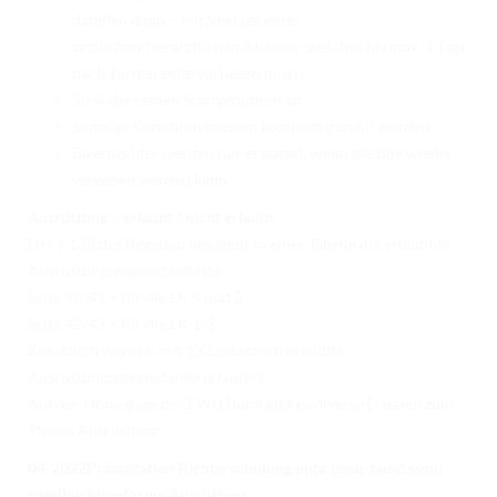
dafallen dann – mit Vorlage eines
ärztlichen/tierärztlichen Attestes (welches bis max. 4 Tage
nach Turnierende vorliegen muss)
50 % der reinen Startgebühren an
Sonstige Gebühren müssen komplett gezahlt werden
Boxengelder werden nur erstattet, wenn die Box wieder
vergeben werden kann
Ausrüstung – erlaubt / nicht erlaubt
Der § 133 des Regelbuches stellt in einer Tabelle die erlaubten
Ausrüstungsgegenstände dar:
Seite 40/41 – für die LK 4 und 5
Seite 42/43 – für die LK 1-3
Zusätzlich werden in § 132 zusätzlich erlaubte
Ausrüstungsgegenstände erläutert.
Auf der Homepage der EWU Bund gibt es diverse Dateien zum
Thema Ausrüstung:
04-2022Präsentation Richterschulung.pptx (ewu-bund.com)–
regelbuchkonforme Ausrüstung