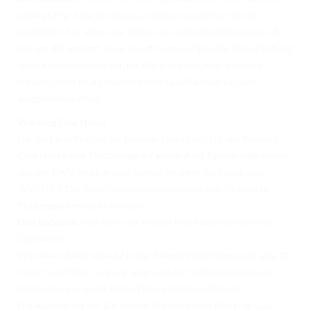
anderes Pferd starten als das, mit dem er sich für die GO
qualifiziert hat. Wenn ein Reiter eine volle Qualifikation in z.B.
der sen. RR erreitet, kann er auf German Open für diese Prüfung
auch zusätzlich noch ein jun. Pferd starten. Aber dadurch
erhalte ich nicht automatisch eine Qualifikation für eine
Jungpferdeprüfung.
Working Cow Horse
Für die Qualifikation zur German Open reicht in der Working
Cow Horse eine Platzierung auf einem A+Q Turnier oder einem
von der EWU anerkannten Turnier anderer Verbände aus.
WICHTIG! Der Qualifikationsmindestscore von 65 muss
je
Prüfungsteil
erreicht werden.
Dies bedeutet:
eine 65 in der Reined Work und eine 65 in der
Cow Work
Würde ein Reiter eine 62 in der Reined Work haben und eine 70
in der Cow Work, wäre er aufgrund des Nichterreichens des
Mindestscores in der Reined Work nicht qualifiziert.
Die Austragung der Deutschen Meisterschaft Working Cow