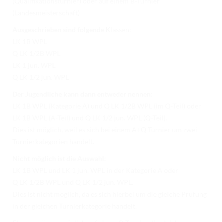
(Qualifikationsturnier) oder auf einem B-Turnier
TURNIERERGEBNISSE 2026
(Landesmeisterschaft)
AUSBILDUNG
Ausgeschrieben sind folgende K
lassen:
LK 1B WPL
JUGEND
Q LK 1/2B WPL
KIDS CLUB
LK 1 jun. WPL
Q LK 1/2 jun. WPL
LOGIN MSS
Der Jugendliche kann dann entweder nennen:
DOWNLOADS
LK 1B WPL (Kategorie A) und Q LK 1/2B WPL (im Q-Teil) oder
LK 1B WPL (A-Teil) und Q LK 1/2 jun. WPL (Q-Teil).
KONTAKT
Dies ist möglich, weil es sich bei einem A+Q Turnier um zwei
Turnierkategorien handelt.
IMPRESSUM
Nicht möglich ist die Auswahl:
DATENSCHUTZ
LK 1B WPL und LK 1 jun. WPL in der Kategorie A oder
Q LK 1/2B WPL und Q LK 1/2 jun. WPL.
Dies ist nicht möglich, da es sich hierbei um die gleiche Prüfung
in der gleichen Turnierkategorie handelt.