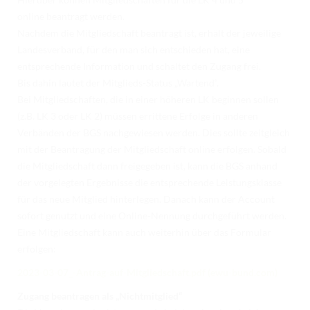
online beantragt werden.
Nachdem die Mitgliedschaft beantragt ist, erhält der jeweilige
Landesverband, für den man sich entschieden hat, eine
entsprechende Information und schaltet den Zugang frei.
Bis dahin lautet der Mitglieds-Status „Wartend“.
Bei Mitgliedschaften, die in einer höheren LK beginnen sollen
(z.B. LK 3 oder LK 2) müssen errittene Erfolge in anderen
Verbänden der BGS nachgewiesen werden. Dies sollte zeitgleich
mit der Beantragung der Mitgliedschaft online erfolgen. Sobald
die Mitgliedschaft dann freigegeben ist, kann die BGS anhand
der vorgelegten Ergebnisse die entsprechende Leistungsklasse
für das neue Mitglied hinterlegen. Danach kann der Account
sofort genutzt und eine Online-Nennung durchgeführt werden.
Eine Mitgliedschaft kann auch weiterhin über das Formular
erfolgen:
2023-03-07_-Antrag-auf-Mitgliedschaft.pdf (ewu-bund.com)
Zugang beantragen als „Nichtmitglied“