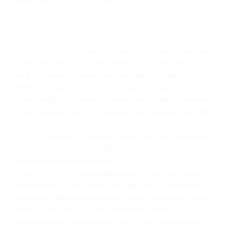
Gebisse-Alle-erlaubt-Stand-01-2022.pdf (ewu-bund.com)
Gebisse-Alle-verboten-Stand-10-2022.pdf (ewu-bund.com)
Falls ihr Zweifel habt, sprecht auf dem Turnier den amtierenden
Richter oder Steward an. Diese helfen euch gerne weiter.
Der § 135 regelt die Zäumungen und Zügelführungen.
Wichtig zu wissen ist, dass Starter in der LK 4 und
5 ausschließlich im Snaffle beidhändig oder im Bosal beidhändig
an den Start gehen dürfen. Die einhändige Zügelführung im Bit
ist untersagt.
In der LK 3 können sich die Reiter aussuchen, ob sie einhändig
im Bit oder beidhändig im Snaffle starten möchten. Die Nutzung
eines Bosals ist ebenfalls erlaubt.
Ab der LK 2 ist die Zäumung abhängig vom Alter des Pferdes.
Juniorpferde (4- bis 6-jährig – 2021 ggf. auch 7-jährig) dürfen
einhändig im Bit oder beidhändig im Snaffle vorgestellt werden.
Ebenso darf das Pferd im Bosal vorgestellt werden.
Seniorpferde ab 7-jährig (sofern nicht in 2021 die Wahl des