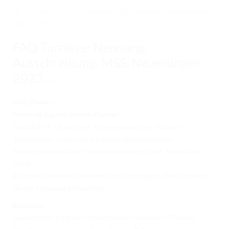
RICHTER/RINGSTEWARD/STEWARD AUSBILDUNG
29. März. 2023
/ by
Redaktion
/
Allgemein
,
Landesverbände
,
Sport
,
Turnier
/
0 comments
TRAINERFORTBILDUNG
FAQ Turniere: Nennung,
REGELBUCH UND PATTERNBOOK
Ausschreibung, MSS, Neuerungen
EWU
2023, …
EWU BUND
FAQ Themen
BUNDESGESCHÄFTSSTELLE
Nennung Jugend-/Junior-Klassen
Gemäß § 14 – Tabelle der Turnierkategorien – können
GREMIEN/AUSSCHÜSSE
Jugendliche – sofern sie ein Juniorpferd vorstellen –
LANDESVERBÄNDE
dieses entweder in der Jugendklasse oder in der Juniorklasse
starte.
MITGLIED WERDEN
Ein Start in beiden Prüfungen ist nicht möglich. Dies ist bereits
bei der Nennung zu beachten.
AUSSCHREIBUNG TURNIERE
Beispiele:
BUHO 2026
Jugendlicher 1 hat ein Juniorpferd auf einem A+Q Turnier