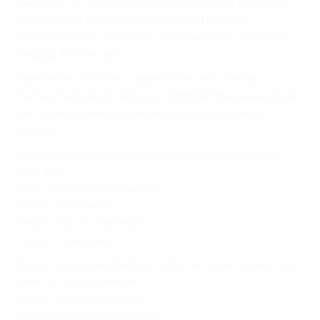
Two Shoes mit Punkten
24,60
durch die Prüfung brachte. Die
TURNIERERGEBNISSE 2026
Vorstellerin ist Besitzerin der von Adam N Mathews
AUSBILDUNG
gezüchteten Stute, die sich über den Siegerscheck in Höhe von
2.402,35
€
freuen darf.
JUGEND
Insgesamt wurde in der Jungpferde Basis der 5-jährigen
KIDS CLUB
Nachwuchspferde der Betrag von
16.015,67 Euro
ausgeschüttet.
Herzlichen Glückwunsch den Siegern und Platzierten der
LOGIN MSS
Prüfung.
DOWNLOADS
1
467 Nina Drangmeister 17479 LK 1A NS/H Black N Silver
Only 14,0
KONTAKT
Vater: Hotroddin Invitation QH
Mutter: Shez Good To
IMPRESSUM
Besitzer: Nina Drangmeister
Züchter: Claus Georgi D
DATENSCHUTZ
2
216 Franca Bartke 33434 LK 1A BAY HC A Sexy Sinfonie 13,0
Vater: HC Sexy Sudden QH
Mutter: Invited Cuzim Flashy
Besitzer: Jessica-Nadine Muthig