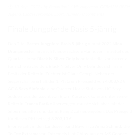
RICHTER/RINGSTEWARD/STEWARD AUSBILDUNG
10. Sep.. 2022
/ by
Redaktion2
/
Allgemein
,
GERMAN OPEN
,
Jugend
,
Landesverbände
,
Sport
,
Turnier
/
0 comments
TRAINERFORTBILDUNG
Finale Jungpferde Basis 5-jährig
REGELBUCH UND PATTERNBOOK
EWU
Den Titel
Bestes Jungpferd Basis 5-jährig
nimmt 2022
Nina
Drangmeister
mit nach Niedersachsen/Hannover. Im Sattel des
EWU BUND
Quarter Horse
Black N Silver Only
konnte sie die Konkurrenz
BUNDESGESCHÄFTSSTELLE
für sich entscheiden. Black N Silver Only befindet sich in im
Besitz der Reiterin, Züchter ist Claus Georgi. Neben der
GREMIEN/AUSSCHÜSSE
Siegerschärpe erhält der 1. Platz ein Preisgeld von
4.003,92
€
AC A Sexy Sinfonie
, eine Quarter Horse Stute von HC Sexy
LANDESVERBÄNDE
Sudden aus der Zucht von Björn Kurzrock konnte unter seiner
Reiterin
Franca Bartke
überzeugen, musste sich aber
mit der
MITGLIED WERDEN
Silbermedaillen und damit Rang 2 zufriedengeben. Das Preisgeld
AUSSCHREIBUNG TURNIERE
für diesen Ritt beträgt
3.203,13
€.
Bronze geht in den Landesverband Bayern zu
Anna Schmid
, die
BUHO 2026
To Dee Extreme
von Extremely Hot Chips aus der MS Goodee