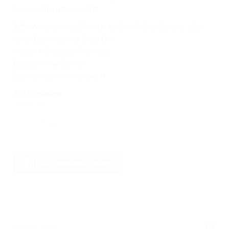
Züchter: Björn Kurzrock D
3
256 Anna Schmid 27666 LK 1A BAY To Dee Extreme 12,0
Vater: Extremely Hot Chips QH
Mutter: MS Goodee Two Shoes
Besitzer: Anna Schmid
Züchter: Adam N Mathews D
Alle Ergebnisse:
JUPF BA 5j
Score JUPF BA 5j
Auf Facebook teilen
SHARE THIS