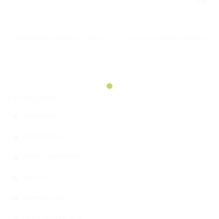
ERGEBNISSE VORLAUF LK 1/2 B WHS
FINALE JUPF BASIS 6-JÄHRIG
KATEGORIEN
ALLGEMEIN
AUSBILDUNG
AUSSCHREIBUNGEN
FREIZEIT
GERMAN OPEN
GERMAN OPEN 2025