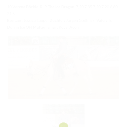
10 V
erena Böckle
RLP
The Ice Dragon
7,20 7,35 7,20 7,20 6,80
21,6
Besitzer:
Jessica Lüpper
Züchter:
Jürgen Godlinski
Vater:
Tc
Dun in Ice QH
Mutter:
Smart Royal Acorn