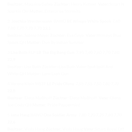
Besitzer:
Maquina Galley
Züchter:
Henry Kühnel
Vater:
Smart N
Sparkin QH
Mutter:
Enterprise Stormita
2
Joschka Werdermann
BAWÜ
BE Wimpy White Spook
7,60
7,80 7,70 7,70 7,70
23,1
Besitzer:
Sabine Meyer
Züchter:
Eva Gnyp
Vater:
Wimpys Blue
Spook QH
Mutter:
Dun By Indian Summer
3
Lisa Both
RLP
LB The Big Bang Gun
7,95 7,40 7,60 7,70 7,60
22,9
Besitzer: Lisa Both Züchter: Lisa Both Vater:Spat Split And
White QH Mutter: Lone Leah Gun
4 Verena Klein WSTF
Lil Pride Olena
7,55 7,55 7,50 7,80 7,70
22,8
Besitzer:
Elena Mußhoff
Züchter:
Elena Mußhoff
Vater:
Olena
Joe Cody QH
Mutter:
Pride Peppermint
5
Jana Haug
BAWÜ
One Soldier Army
7,80 7,20 7,25 7,60 7,70
22,6
Besitzer:
Viola Haug
Züchter:
Viola Haug
Vater:
Smart Royal Off