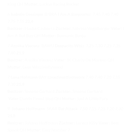
King QH
Mutter:
Luckys Racing Rocket
6
Isabelle Gessinger
B/BRA
I Am A Banjowhiz
7,45 7,40 7,40
7,75 7,55
22,4
Besitzer
: Hauke Czyborra
Züchter:
Sabrina Vogelberger
Vater:
I
Am A Ruf Boy QH
Mutter:
Buenonic Banjo
7
Annika Viecenz
BAWÜ
Despacito Whi
z 7,25 7,30 7,25 7,35
7,40
21,9
Besitzer:
Annika Viecenz V
ater:
JK Charly De Moreno QH
Mutter:
Lean Whiz Hollywood
7
Lena Hofmann
BAY
Linasfinestfootwork
7,40 7,40 7,20 7,15
7,30
21,9
Besitzer:
Simone Gerhard
Züchter:
Simone Gerhard
Vater:
Dunits Finest Stop QH
Mutter:
Just A Little Fury
9
Johano Hoffmann
SAAR
Bat Attack
7,50 7,15 7,25 7,20 7,30
21,8
Besitzer:
Johano Hoffmann
Züchter:
Lorenz Killy
Vater:
Best
Spook QH
Mutter:
Easy Number 7