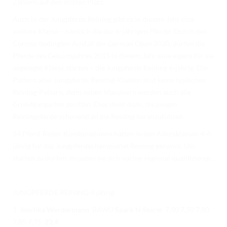
Zählern auf den dritten Platz.
TURNIERERGEBNISSE 2026
Auch in der Jungpferde Reining gibt es in diesem Jahr eine
AUSBILDUNG
weitere Klasse – nämlich die der 6-jährigen Pferde. Durch den
Corona-bedingten Ausfall der German Open 2020, dürfen die
JUGEND
Pferde des Geburtsjahres 2015 in diesem Jahr eine eigens für sie
KIDS CLUB
angelegte Klasse starten – die Jungpferde Reining 6-jährig. Die
Pattern aller Jungpferde Reining-Klassen sind keine typischen
LOGIN MSS
Reining-Pattern, denn neben Manövern werden auch alle
Grundgangarten geritten. Dies dient dazu, die jungen
DOWNLOADS
Reiningpferde schonend an die Reining heranzuführen.
KONTAKT
54 Pferd-Reiter Kombinationen hatten in den Altersklassen 4-6-
jährig für das Jungpferdechampionat Reining genannt. Um
IMPRESSUM
starten zu dürfen, mussten sie sich vorher regional qualifizieren.
DATENSCHUTZ
JUNGPFERDE REINING 4 jährig
1
Joschka Werdermann
BAWÜ
Spark N Storm
7,80 7,50 7,80
7,85 7,75
23,4