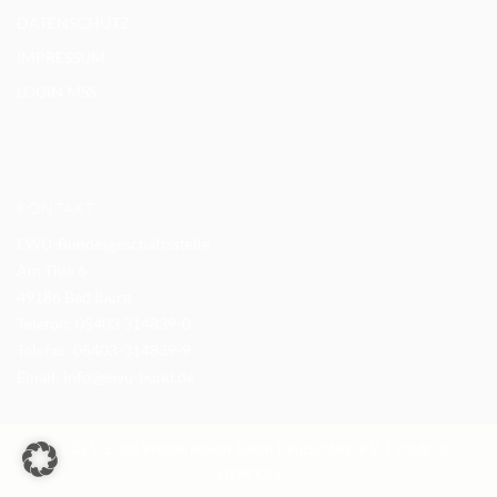
DATENSCHUTZ
IMPRESSUM
LOGIN MSS
KONTAKT
EWU-Bundesgeschäftsstelle
Am Thie 6
49186 Bad Iburg
Telefon: 05403 314839-0
Telefax: 05403-314839-9
Email:
info@ewu-bund.de
© 2025 Erste Westernreiter Union Deutschland e.V. I made by
HXPCOM