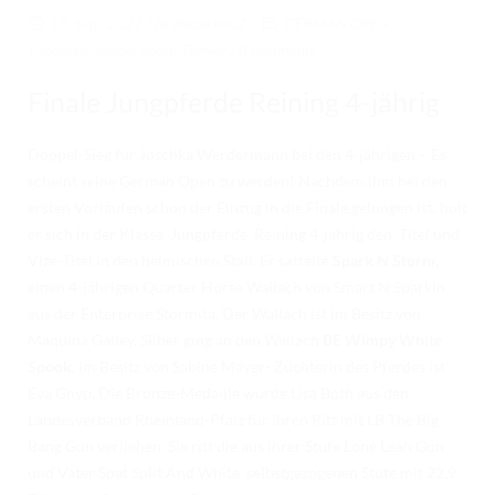
RICHTER/RINGSTEWARD/STEWARD AUSBILDUNG
19. Sep.. 2021
/ by
Redaktion2
/
GERMAN OPEN
,
Landesverbände
,
Sport
,
Turnier
/
0 comments
TRAINERFORTBILDUNG
Finale Jungpferde Reining 4-jährig
REGELBUCH UND PATTERNBOOK
EWU
Doppel-Sieg für Joschka Werdermann bei den 4-jährigen – Es
scheint seine German Open zu werden! Nachdem ihm bei den
EWU BUND
ersten Vorläufen schon der Einzug in die Finale gelungen ist, holt
BUNDESGESCHÄFTSSTELLE
er sich in der Klasse Jungpferde Reining 4-jährig den Titel und
Vize-Titel in den heimischen Stall. Er sattelte
Spark N Storm,
GREMIEN/AUSSCHÜSSE
einen 4-jährigen Quarter Horse Wallach von Smart N Sparkin
aus der Enterprise Stormita. Der Wallach ist im Besitz von
LANDESVERBÄNDE
Maquina Galley. Silber ging an den Wallach
BE Wimpy White
Spook
, im Besitz von Sabine Mayer- Züchterin des Pferdes ist
MITGLIED WERDEN
Eva Gnyp. Die Bronze-Medaille wurde Lisa Both aus den
AUSSCHREIBUNG TURNIERE
Landesverband Rheinland-Pfalz für ihren Ritt mit LB The Big
Bang Gun verliehen. Sie ritt die aus ihrer Stute Lone Leah Gun
BUHO 2026
und Vater Spat Split And White selbstgezogenen Stute mit 22,9