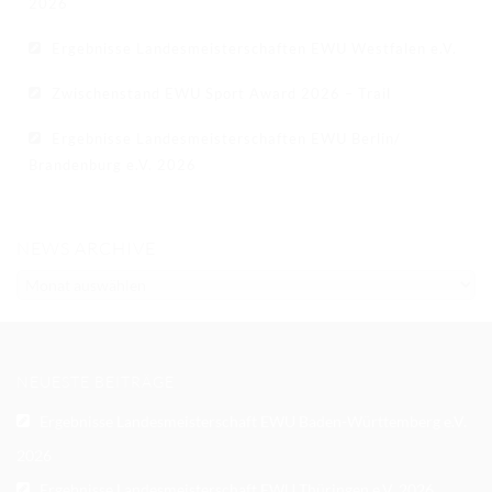
2026
Ergebnisse Landesmeisterschaften EWU Westfalen e.V.
Zwischenstand EWU Sport Award 2026 – Trail
Ergebnisse Landesmeisterschaften EWU Berlin/
Brandenburg e.V. 2026
NEWS ARCHIVE
NEWS
ARCHIVE
NEUESTE BEITRÄGE
Ergebnisse Landesmeisterschaft EWU Baden-Württemberg e.V.
2026
Ergebnisse Landesmeisterschaft EWU Thüringen e.V. 2026