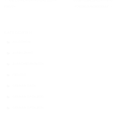
A/B, C/D-RICHTERPRÜFUNG 2026 IN
DOSB AUSBILDERZERTIFIKAT
KREUTH
FORTBILDUNGSMODULE
KATEGORIEN
ALLGEMEIN
AUSBILDUNG
AUSSCHREIBUNGEN
FREIZEIT
GERMAN OPEN
GERMAN OPEN 2025
GERMAN OPEN 2026