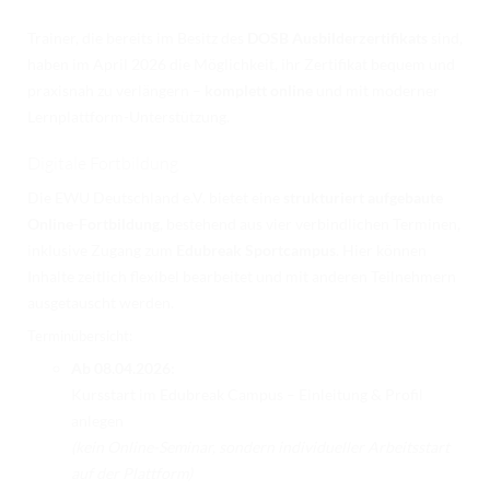
TURNIERERGEBNISSE 2026
Trainer, die bereits im Besitz des
DOSB Ausbilderzertifikats
sind,
AUSBILDUNG
haben im April 2026 die Möglichkeit, ihr Zertifikat bequem und
praxisnah zu verlängern –
komplett online
und mit moderner
JUGEND
Lernplattform-Unterstützung.
KIDS CLUB
Digitale Fortbildung
LOGIN MSS
Die EWU Deutschland e.V. bietet eine
strukturiert aufgebaute
Online-Fortbildung
, bestehend aus vier verbindlichen Terminen,
DOWNLOADS
inklusive Zugang zum
Edubreak Sportcampus
. Hier können
Inhalte zeitlich flexibel bearbeitet und mit anderen Teilnehmern
KONTAKT
ausgetauscht werden.
IMPRESSUM
Terminübersicht:
DATENSCHUTZ
Ab 08.04.2026:
Kursstart im Edubreak Campus – Einleitung & Profil
anlegen
(kein Online-Seminar, sondern individueller Arbeitsstart
auf der Plattform)