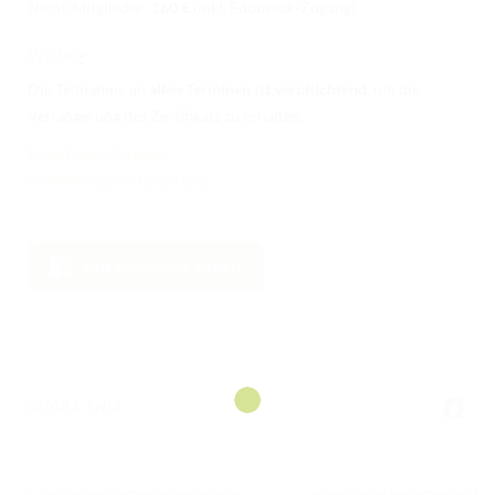
Nicht-Mitglieder:
160 €
(inkl. Edubreak-Zugang)
Wichtig:
Die Teilnahme an
allen Terminen ist verpflichtend
, um die
Verlängerung des Zertifikats zu erhalten.
Einladungsschreiben
Anmeldung_Verlängerung
Auf Facebook teilen
SHARE THIS