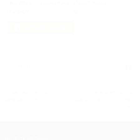
Youngstars
Daniela Staege
LJ Smart Shining
/
Reining 6j
Bo
Auf Facebook teilen
SHARE THIS
LANDESMEISTERSCHAFT EWU
LANDESMEISTERSCHAFT EWU
RHEINLAND E.V. 2025
HAMBURG/ SCHLESWIG-HOLSTEIN E.V.
2025
NEUESTE BEITRÄGE