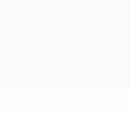
LOGIN MSS
KONTAKT
EWU-Bundesgeschäftsstelle
Am Thie 6
49186 Bad Iburg
Telefon: 05403 314839-0
Telefax: 05403-314839-9
Email:
info@ewu-bund.de
© 2025 Erste Westernreiter Union Deutschland e.V. I made by
HXPCOM