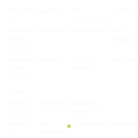
M LK 2/1A sen
Sven Willun
YD
Birgit Willun
Trail
Alwaystwothrtrare
M LK 2/1A sen
Katharina Hehl
Tivios Wild Glory
Lucas
Western
Haslinger
Ranch Rail
M LK 2/1 jun.
Lana Lenz
LTF Smart
Merrit Nebe
Western
Sunshine
Ranch Rail
Jugend
M LK 2/1B
Leny Adamsky
OQ Jamaicas
/
Ranch Riding
Colonel
M LK 2/1B
Mia
Thecrimsoncode
Leny Adamsk
Trail
Kwiatkowski