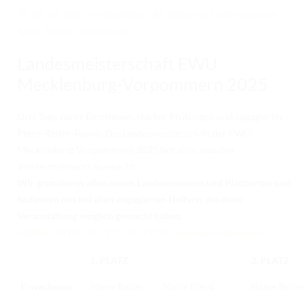
RICHTER/RINGSTEWARD/STEWARD AUSBILDUNG
28. Juli. 2025
/ by
Redaktion
/
Allgemein
,
Landesverbände
,
Sport
,
Turnier
/
0 comments
TRAINERFORTBILDUNG
Landesmeisterschaft EWU
REGELBUCH UND PATTERNBOOK
Mecklenburg-Vorpommern 2025
EWU
EWU BUND
Drei Tage voller Emotionen, starker Prüfungen und engagierter
Pferd-Reiter-Teams: Die Landesmeisterschaft der EWU
BUNDESGESCHÄFTSSTELLE
Mecklenburg-Vorpommern 2025 bot alles, was den
Westernreitsport ausmacht.
GREMIEN/AUSSCHÜSSE
Wir gratulieren allen neuen Landesmeistern und Platzierten und
bedanken uns bei allen engagierten Helfern, die diese
LANDESVERBÄNDE
Veranstaltung möglich gemacht haben.
MITGLIED WERDEN
B LDM – HH SH ME VP – 25.-27.07.25 Gesamtergbnisliste
AUSSCHREIBUNG TURNIERE
1. PLATZ
2. PLATZ
BUHO 2026
Erwachsene
Name Reiter
Name Pferd
Name Reiter