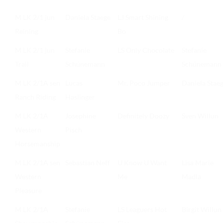
TURNIERERGEBNISSE 2026
M LK 2/1 jun
Daniela Staege
LJ Smart Shining
/
AUSBILDUNG
Reining
Bo
JUGEND
M LK 2/1 jun
Stefanie
LS Only Chocolate
Stefanie
Trail
Schünemann
Schünemann
KIDS CLUB
M LK 2/1A sen
Lucas
Mr. Poco Jumper
Daniela Stae
LOGIN MSS
Ranch Riding
Haslinger
DOWNLOADS
M LK 2/1A
Josephine
Definitely Doozy
Sven Willun
KONTAKT
Western
Pisch
Horsemanship
IMPRESSUM
M LK 2/1A sen
Sebastian Neff
U Know U Want
Lisa Marie
DATENSCHUTZ
Western
Me
Madla
Pleasure
M LK 2/1A
Stefanie
LS Leaguers Hot
Birgit Willun