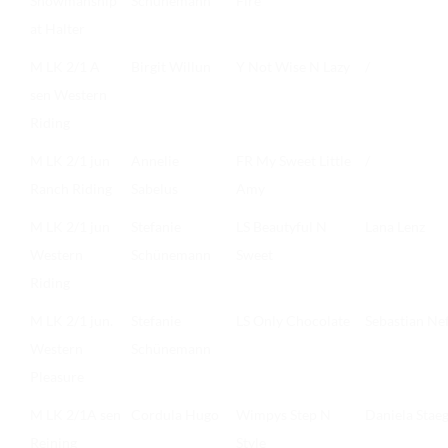
Showmanship
Schünemann
Fire
at Halter
M LK 2/1 A
Birgit Willun
Y Not Wise N Lazy
/
sen Western
Riding
M LK 2/1 jun
Annelie
FR My Sweet Little
/
Ranch Riding
Sabelus
Amy
M LK 2/1 jun
Stefanie
LS Beautyful N
Lana Lenz
Western
Schünemann
Sweet
Riding
M LK 2/1 jun.
Stefanie
LS Only Chocolate
Sebastian Ne
Western
Schünemann
Pleasure
M LK 2/1A sen
Cordula Hugo
Wimpys Step N
Daniela Stae
Reining
Style