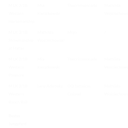
M LK 2/1B
Mia
Thecrimsoncode
Mathilda
Western
Kwiatkowski
Wojciechows
Horsemanship
M LK 2/1B
Mathilda
Mojo
/
Showmanship
Wojciechowski
at Halter
M LK 2/1B
Mia
Thecrimsoncode
Mathilda
Western
Kwiatkowski
Wojciechows
Pleasure
M LK 2/1B
Leny Adamsky
OQ Jamaicas
Mathilda
Western
Colonel
Wojciechows
Ranch Rail
Bestes
Jungpferd