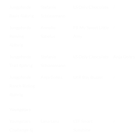
Jungpferde
Stefanie
LS Only Chocolate
/
Basis 4jährig
Schünemann
Jungpferde
Annelie
FR My Sweet Little
/
Reining
Sabelus
Amy
4jährig
Jungpferde
Stefanie
LS Only Chocolate
Anja Gohrs
Trail 4jährig
Schünemann
Jungpferde
Anja Gohrs
LKR Bay Buzzer
/
Ranch Riding
4jährig
Youngstars
Youngstars
Lana Lenz
LTF Smart
/
Challenge 6j
Sunshine