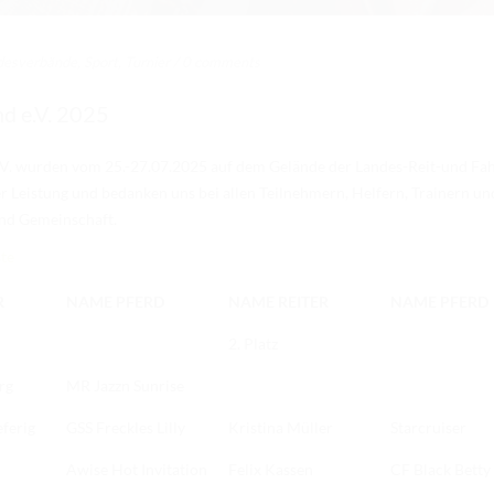
desverbände
,
Sport
,
Turnier
/
0 comments
d e.V. 2025
.V. wurden vom 25.-27.07.2025 auf dem Gelände der
Landes-Reit-und Fa
rer Leistung und bedanken uns bei allen Teilnehmern, Helfern, Trainern u
und Gemeinschaft.
te
R
NAME PFERD
NAME REITER
NAME PFERD
2. Platz
rg
MR Jazzn Sunrise
ferig
GSS Freckles Lilly
Kristina Müller
Starcruiser
Awise Hot Invitation
Felix Kassen
CF Black Betty