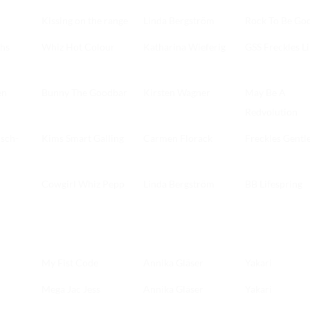
Kissing on the range
Linda Bergström
Rock To Be Go
chs
Whiz Hot Colour
Katharina Wieferig
GSS Freckles Li
en
Bunny The Goodbar
Kirsten Wagner
May Be A
Redvolution
usch-
Kims Smart Galling
Carmen Florack
Freckles Gentl
Cowgirl Whiz Pepp
Linda Bergström
BB Lifespring
My Fist Code
Annika Gläser
Yakari
Mega Jac Jess
Annika Gläser
Yakari