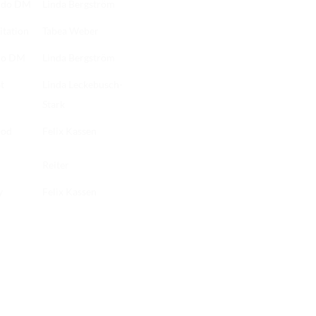
ando DM
Linda Bergström
itation
Tabea Weber
do DM
Linda Bergström
t
Linda Leckebusch-
Stark
ood
Felix Kassen
Reiter
y
Felix Kassen
SEITEN
K
EW
HOME
Am
MITGLIED WERDEN
49
EWU BLOG
Te
Te
TURNIERTERMINE