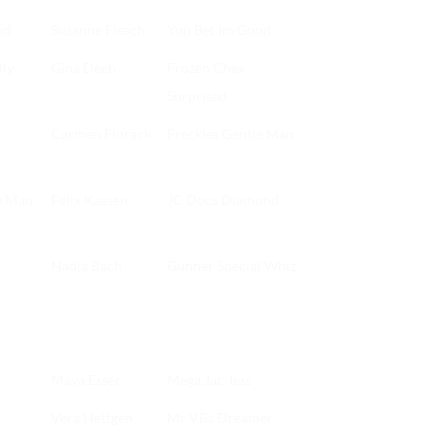
od
Susanne Flesch
You Bet Im Good
lly
Gina Deeb
Frozen Chex
Surprised
Carmen Florack
Freckles Gentle Man
e Man
Felix Kassen
JC Docs Diamond
Nadja Bach
Gunner Special Whiz
Maya Esser
Mega Jac Jess
Vera Hettgen
Mr VBs Dreamer