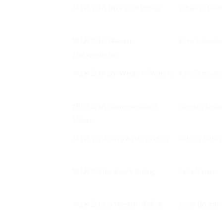
M LK 2/1A sen Ranch Riding
Johanna Jaco
M LK 2/1A Western
Kyra Schönbe
Horsemanship
M LK 2/1A sen Western Pleasure
Kyra Schönbe
M LK 2/1A Showmanship at
Hannah Janß
Halter
M LK 2/1 A sen Western Riding
Bettina Göbel
M LK 2/1 jun Ranch Riding
Felix Kassen
M LK 2/1 jun Western Riding
Linda Bergst