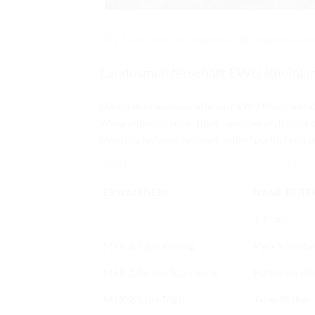
27. Juli. 2025
/ by
Redaktion
/
Allgemein
,
Lan
Landesmeisterschaft EWU Rheinlan
Die Landesmeisterschaften der EWU Rheinland e
Wir gratulieren allen Titelträgern herzlich zu ih
Meisterschaftswochenende voller Sportlichkeit 
LDM RHLD – 25.-27.07.2025 – Gesamtergebnislis
ERWACHSENE
NAME REITE
1. Platz
M LK 2/1 jun Reining
Kyra Schönbe
M LK 2/1A sen Superhorse
Katharina Wie
M LK 2/1 jun Trail
Tabea Weber