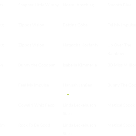
bs
Snapper Little Wimpy
Noemi Anschlag
Smooth Blue Li
rg
Zippos Vision
Bettina Göbel
Fel My Impulse
rg
Zippos Vision
Natascha Korfanty
Up Over The
Rainbow
en
Bunny the Goodbar
Isabella Kimmerle
BB Miss Millio
Feel My Impulse
Hannah Janßen
Bunny The Go
Cowgirl Whiz Pepp
Linda Leckebusch-
Magical Spook
Stark
röm
Rock To Be Good
Linda Leckebusch-
Magical Spook
Stark