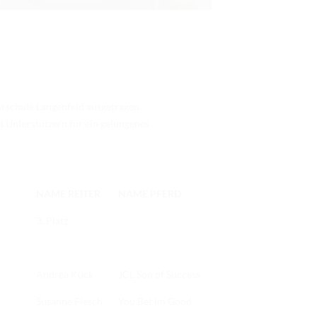
hrschule Langenfeld
ausgetragen.
nd Unterstützern für ein gelungenes
NAME REITER
NAME PFERD
3. Platz
Andrea Kuck
JCL Son of Success
Susanne Flesch
You Bet Im Good