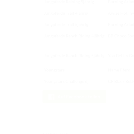
Jungpferde Reining 5jährig
Burning Arl
Jungpferde Trail 4jährig
Awise Hot Inv
Jungpferde Trail 5jährig
Burning Arla
Jungpferde Ranch Riding 4jährig
BB Choco Spo
Jungpferde Ranch Riding 5jährig
You Bet Im G
Youngstars
Name Pferd
Youngstars Challenge 6j
CF Black Bett
NEUESTE BEITRÄGE
Auf Facebook teilen
Ergebnisse Landesmeisterschaft EWU Thüringen e.V.
2026
Ergebnisse Landesmeisterschaft EWU Sachsen e.V.
2026