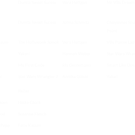
Dunits Sweet Sucess
Vera Hettgen
Mr VBs Dream
Dunits Sweet Sucess
Jolina Schmitz
Cheyennes Sou
Point
baum
The Hollywook Spook
Vera Hettgen
VBs Pamie Lad
Yakari
Hannah Weber
Star Wars Wran
My First Code
Ida Gentemann
Smart Like Dr
r
Star Wars Wrangler 7
Annika Gläser
Yakari
Reiter
ream
Heike Glück
ood
Susanne Flesch
 Pepp
Felix Kassen