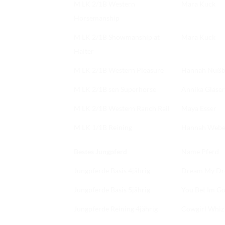
M LK 2/1B Western
Mara Kuck
Horsemanship
M LK 2/1B Showmanship at
Mara Kuck
Halter
M LK 2/1B Western Pleasure
Hannah Nuß
M LK 2/1B sen Superhorse
Annika Gläser
M LK 2/1B Western Ranch Rail
Maya Esser
M LK 1/1B Reining
Hannah Webe
Bestes Jungpferd
Name Pferd
Jungpferde Basis 4jährig
Dream My D
Jungpferde Basis 5jährig
You Bet Im G
Jungpferde Reining 4jährig
Cowgirl Whiz