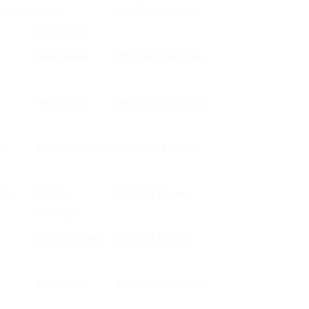
ghting
Alina
Little Topbarshady
Schumacher
Tabea Weber
UP A Touch of Zippo
Heike Glück
Sheza Blue Chocolate
n
Stefanie Borrack
Flesch For Fantasy
obar
Patricia
FK Major Cooper
Walbergs
Kyra Schönberg
Addicted To Black
Tabea Weber
Awise Hot Invitation