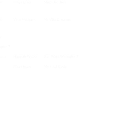
er
Maya Esser
Mega Jac Jess
th
Vera Hettgen
Mr VBs Dreamer
y
gler 7
eams
Hannah Weber
Star Wars Wrangler 7
Maya Esser
My First Code