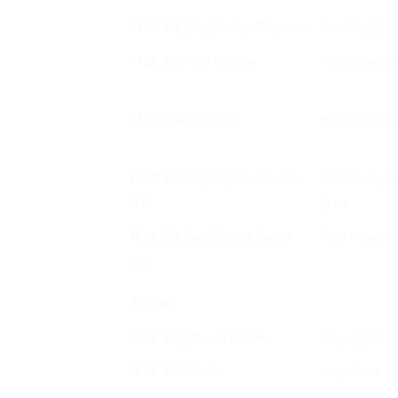
M LK 2/1 jun. Western Pleasure
Lara Herder
M LK 2/1A sen Reining
Katja Hendri
M LK 2/1A sen Trail
Hannah Janß
M LK 2/1A sen Western Ranch
Linda Leckeb
Rail
Stark
M LK 2/1 jun. Western Ranch
Felix Kassen
Rail
Jugend
M LK 2/1B Ranch Riding
Maya Esser
M LK 2/1B Trail
Maya Esser