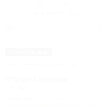
KONTAKT: 05403-314839-0
GERMAN OPEN
« Alle Veranstaltungen
HOME
Diese Veranstaltung hat bereits stattgefunden.
EWU NEWS
C-Turnier Lamspringe
TERMINE
11.07.
-
12.07.
TURNIERTERMINE
Ausschreibung:
https://ocelot.ewu-
APO AUSBILDUNG
bund.de:10101/gateway/documents/PublicTurnierDoc/55