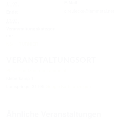
E-Mail
TURNIERERGEBNISSE 2026
11.07.
c.reulecke@lammetal.net
Ende:
AUSBILDUNG
12.07.
JUGEND
Veranstaltungskategori
en:
KIDS CLUB
NS/H
,
TURNIER
LOGIN MSS
VERANSTALTUNGSORT
DOWNLOADS
Pferdesportzentrum Lammetal
Kleberkamp 1
KONTAKT
Lamspringe
,
31195
Google Karte anzeigen
IMPRESSUM
DATENSCHUTZ
Ähnliche Veranstaltungen