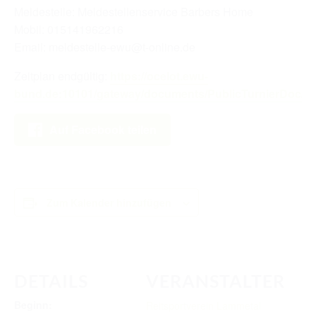
RICHTER/RINGSTEWARD/STEWARD AUSBILDUNG
Meldestelle: Meldestellenservice Barbers Home
Mobil: 015141962216
TRAINERFORTBILDUNG
Email: meldestelle-ewu@t-online.de
REGELBUCH UND PATTERNBOOK
Zeitplan endgültig:
https://ocelot.ewu-
EWU
bund.de:10101/gateway/documents/PublicTurnierDoc/55
EWU BUND
Auf Facebook teilen
BUNDESGESCHÄFTSSTELLE
GREMIEN/AUSSCHÜSSE
Zum Kalender hinzufügen
LANDESVERBÄNDE
MITGLIED WERDEN
AUSSCHREIBUNG TURNIERE
DETAILS
VERANSTALTER
BUHO 2026
Beginn:
Reitsportverein Lammetal