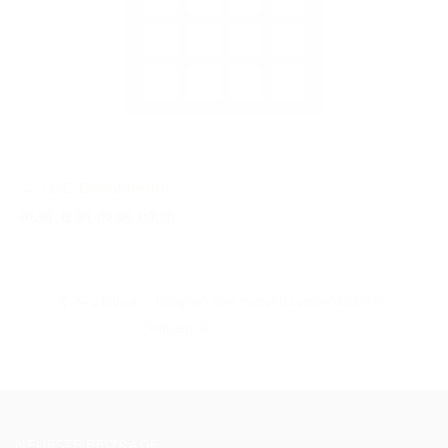
A+Q+C Großbeeren
07.08. I8:00
-
09.08. I17:00
A+Q Erbach
Lehrgang zum Trainer B Leistungssport in
Schotten
NEUESTE BEITRÄGE