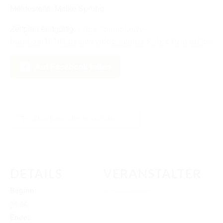
RICHTER/RINGSTEWARD/STEWARD AUSBILDUNG
Meldestelle: Maike Sprung
TRAINERFORTBILDUNG
Zeitplan endgültig:
https://ocelot.ewu-
bund.de:10101/gateway/documents/PublicTurnierDoc/55
REGELBUCH UND PATTERNBOOK
EWU
Auf Facebook teilen
EWU BUND
BUNDESGESCHÄFTSSTELLE
Zum Kalender hinzufügen
GREMIEN/AUSSCHÜSSE
LANDESVERBÄNDE
MITGLIED WERDEN
DETAILS
VERANSTALTER
AUSSCHREIBUNG TURNIERE
Beginn:
Andrea Mißfeldt
06.06.
BUHO 2026
Ende: