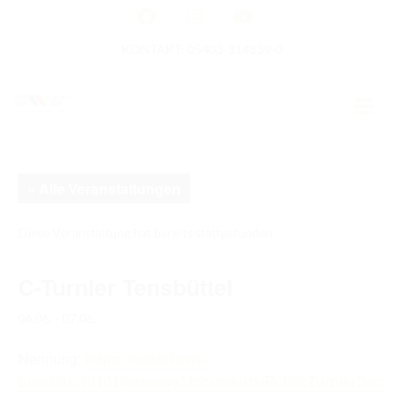
KONTAKT: 05403-314839-0
GERMAN OPEN
« Alle Veranstaltungen
HOME
Diese Veranstaltung hat bereits stattgefunden.
EWU NEWS
C-Turnier Tensbüttel
TERMINE
06.06.
-
07.06.
TURNIERTERMINE
Nennung:
https://ocelot.ewu-
APO AUSBILDUNG
bund.de:10101/gateway/documents/PublicTurnierDoc/55