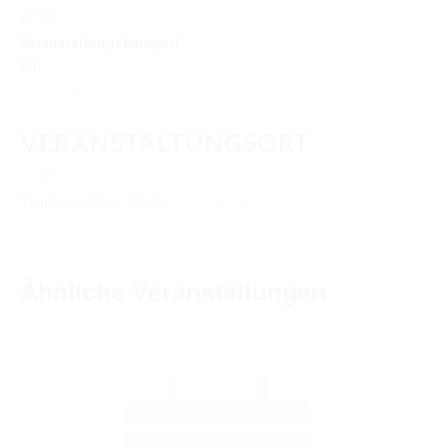
TURNIERERGEBNISSE 2026
07.06.
Veranstaltungskategori
AUSBILDUNG
en:
HH/SH
JUGEND
,
TURNIER
KIDS CLUB
VERANSTALTUNGSORT
LOGIN MSS
Hof Mißfeldt
Tensbüttel-Röst
,
25767
Google Karte anzeigen
DOWNLOADS
KONTAKT
Ähnliche Veranstaltungen
IMPRESSUM
DATENSCHUTZ