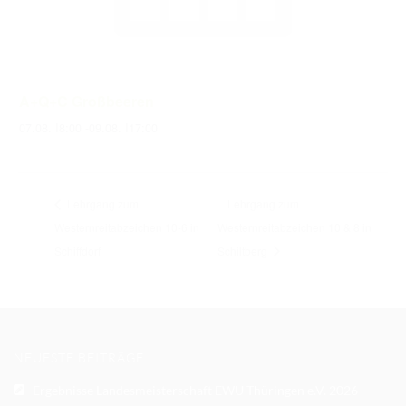
A+Q+C Großbeeren
07.08. I8:00
-
09.08. I17:00
Lehrgang zum
Lehrgang zum
Westernreitabzeichen 10-6 in
Westernreitabzeichen 10 & 8 in
Schiffdorf
Schiltberg
NEUESTE BEITRÄGE
Ergebnisse Landesmeisterschaft EWU Thüringen e.V. 2026