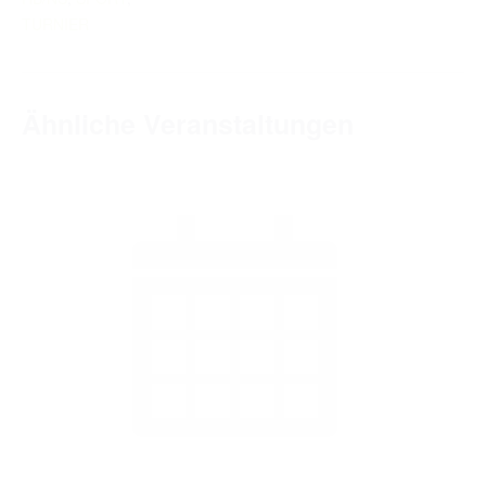
TURNIERERGEBNISSE 2026
TURNIER
AUSBILDUNG
JUGEND
Ähnliche Veranstaltungen
KIDS CLUB
LOGIN MSS
DOWNLOADS
KONTAKT
IMPRESSUM
DATENSCHUTZ