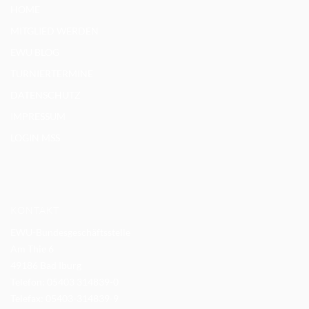
HOME
MITGLIED WERDEN
EWU BLOG
TURNIERTERMINE
DATENSCHUTZ
IMPRESSUM
LOGIN MSS
KONTAKT
EWU-Bundesgeschäftsstelle
Am Thie 6
49186 Bad Iburg
Telefon: 05403 314839-0
Telefax: 05403-314839-9