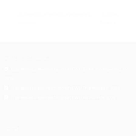
Lehrgang zum Trainer B Leistungssport in
C-Turnier
Ennigerloh
Zehren
NEUESTE BEITRÄGE
Ergebnisse Landesmeisterschaft EWU Baden-Württemberg e.V.
2026
Ergebnisse Landesmeisterschaft EWU Thüringen e.V. 2026
Ergebnisse Landesmeisterschaft EWU Sachsen e.V. 2026
SEITEN