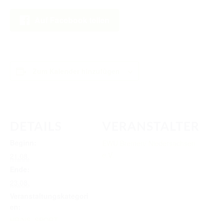
RICHTER/RINGSTEWARD/STEWARD AUSBILDUNG
Auf Facebook teilen
TRAINERFORTBILDUNG
REGELBUCH UND PATTERNBOOK
EWU
Zum Kalender hinzufügen
EWU BUND
BUNDESGESCHÄFTSSTELLE
DETAILS
VERANSTALTER
GREMIEN/AUSSCHÜSSE
Beginn:
EWU Bremen/ Niedersachsen
LANDESVERBÄNDE
e.V.
21.08.
MITGLIED WERDEN
Ende:
23.08.
AUSSCHREIBUNG TURNIERE
Veranstaltungskategori
BUHO 2026
en:
HB/NS
,
SPORT
,