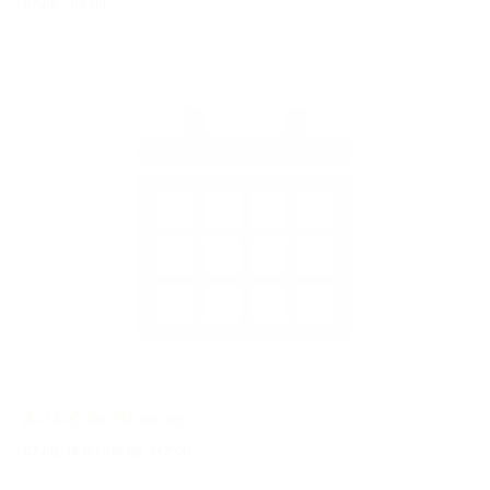
07.08.
-
09.08.
A+Q+C Großbeeren
07.08. I8:00
-
09.08. I17:00