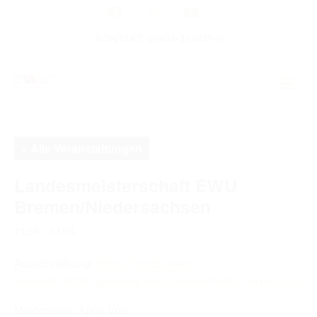
KONTAKT: 05403-314839-0
GERMAN OPEN
« Alle Veranstaltungen
HOME
Landesmeisterschaft EWU
Bremen/Niedersachsen
EWU NEWS
21.08.
-
23.08.
TERMINE
Ausschreibung:
https://ocelot.ewu-
TURNIERTERMINE
bund.de:10101/gateway/documents/PublicTurnierDoc/55
APO AUSBILDUNG
Meldestelle: Anna Voß