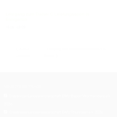
Lehrgang zum Trainer C Leistungssport in
Ennigerloh
18.08.
-
28.09.
A+Q+C
Lehrgang zum Westernreitabzeichen 9 in
Lammetal
Borken
NEUESTE BEITRÄGE
Ergebnisse Landesmeisterschaft EWU Baden-Württemberg e.V.
2026
Ergebnisse Landesmeisterschaft EWU Thüringen e.V. 2026