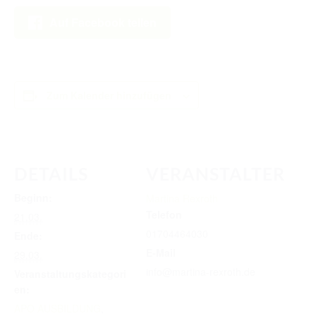
RICHTER/RINGSTEWARD/STEWARD AUSBILDUNG
Auf Facebook teilen
TRAINERFORTBILDUNG
REGELBUCH UND PATTERNBOOK
EWU
Zum Kalender hinzufügen
EWU BUND
BUNDESGESCHÄFTSSTELLE
DETAILS
VERANSTALTER
GREMIEN/AUSSCHÜSSE
Beginn:
Martina Rexroth
LANDESVERBÄNDE
Telefon
21.03.
01704464030
Ende:
MITGLIED WERDEN
E-Mail
29.03.
AUSSCHREIBUNG TURNIERE
info@martina-rexroth.de
Veranstaltungskategori
en:
BUHO 2026
APO AUSBILDUNG
,