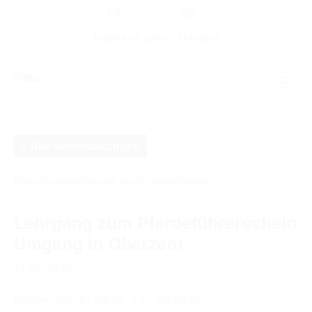
KONTAKT: 05403-314839-0
GERMAN OPEN
« Alle Veranstaltungen
HOME
Diese Veranstaltung hat bereits stattgefunden.
EWU NEWS
Lehrgang zum Pferdeführerschein
TERMINE
Umgang in Oberzent
TURNIERTERMINE
21.03.
-
29.03.
APO AUSBILDUNG
Kurstermine: 21./22.03. + 27./28.03.26