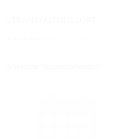
TURNIERERGEBNISSE 2026
Pferdeführerschein
,
RLP
AUSBILDUNG
VERANSTALTUNGSORT
JUGEND
64760 Oberzent
Airlenbach
,
64760
Google Karte anzeigen
KIDS CLUB
LOGIN MSS
Ähnliche Veranstaltungen
DOWNLOADS
KONTAKT
IMPRESSUM
DATENSCHUTZ