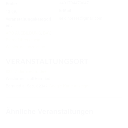
TURNIERERGEBNISSE 2026
+491704470047
Ende:
E-Mail
13.09.
AUSBILDUNG
seidlhorses@gmail.com
Veranstaltungskategori
en:
JUGEND
APO AUSBILDUNG
,
BAY
,
KIDS CLUB
Pferdeführerschein
,
Westernreitabzeichen
LOGIN MSS
VERANSTALTUNGSORT
DOWNLOADS
82347 Bernried a. See
KONTAKT
Westernreitstall Bernried
IMPRESSUM
Bernried a. See
,
82347
Google Karte anzeigen
DATENSCHUTZ
Ähnliche Veranstaltungen