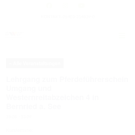
KONTAKT: 05403-314839-0
GERMAN OPEN
« Alle Veranstaltungen
HOME
Lehrgang zum Pferdeführerschein
Umgang und
EWU NEWS
Westernreitabzeichen 4 in
TERMINE
Bernried a. See
TURNIERTERMINE
28.08.
-
13.09.
APO AUSBILDUNG
Kurstermine: