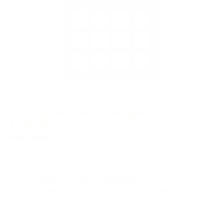
Lehrgang zum Trainer C Leistungssport in
Ennigerloh
18.08.
-
28.09.
Lehrgang zum Trainer C Westernreiten in
C-Turnier
Nümbrecht
Hennef