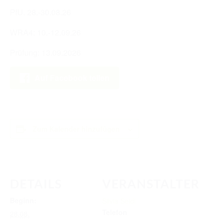
RICHTER/RINGSTEWARD/STEWARD AUSBILDUNG
PfU. 28.-30.08.26
TRAINERFORTBILDUNG
WRA4: 10.-12.09.26
REGELBUCH UND PATTERNBOOK
Prüfung: 13.09.2026
EWU
Auf Facebook teilen
EWU BUND
BUNDESGESCHÄFTSSTELLE
GREMIEN/AUSSCHÜSSE
Zum Kalender hinzufügen
LANDESVERBÄNDE
MITGLIED WERDEN
DETAILS
VERANSTALTER
AUSSCHREIBUNG TURNIERE
Beginn:
Silvia Seidl
BUHO 2026
Telefon
28.08.