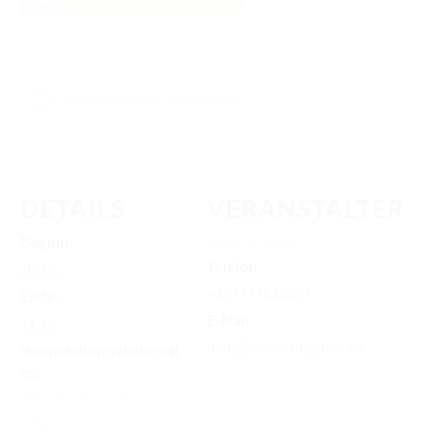
TURNIERERGEBNISSE 2026
AUSBILDUNG
JUGEND
Zum Kalender hinzufügen
KIDS CLUB
LOGIN MSS
DETAILS
VERANSTALTER
DOWNLOADS
Beginn:
Martina Bürkle
KONTAKT
Telefon
10.10.
+491777842807
Ende:
IMPRESSUM
E-Mail
11.10.
DATENSCHUTZ
mary@westernjoyride.de
Veranstaltungskategori
en:
APO AUSBILDUNG
,
BAWÜ
,
Trainerausbildung
,