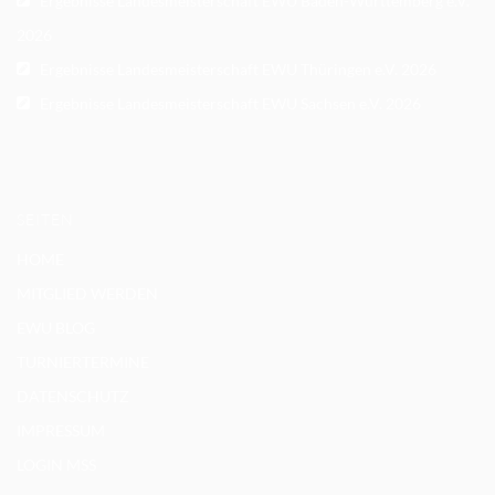
Ergebnisse Landesmeisterschaft EWU Baden-Württemberg e.V.
2026
Ergebnisse Landesmeisterschaft EWU Thüringen e.V. 2026
Ergebnisse Landesmeisterschaft EWU Sachsen e.V. 2026
SEITEN
HOME
MITGLIED WERDEN
EWU BLOG
TURNIERTERMINE
DATENSCHUTZ
IMPRESSUM
LOGIN MSS