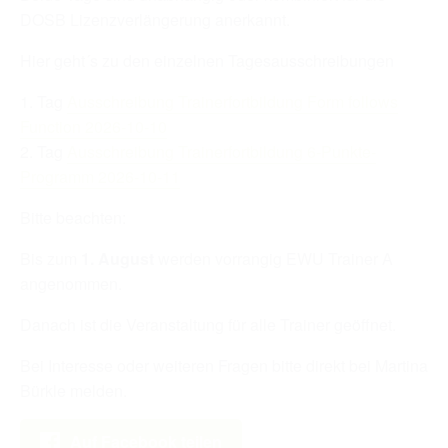
RICHTER/RINGSTEWARD/STEWARD AUSBILDUNG
DOSB Lizenzverlängerung anerkannt.
TRAINERFORTBILDUNG
Hier geht´s zu den einzelnen Tagesausschreibungen
REGELBUCH UND PATTERNBOOK
Tag
Ausschreibung Trainerfortbildung Form follows
Function 2026-10-10
EWU
Tag
Ausschreibung Trainerfortbildung 6-Punkte-
EWU BUND
Programm 2026-10-11
BUNDESGESCHÄFTSSTELLE
Bitte beachten:
GREMIEN/AUSSCHÜSSE
Bis zum
1. August
werden vorrangig EWU Trainer A
angenommen.
LANDESVERBÄNDE
Danach ist die Veranstaltung für alle Trainer geöffnet.
MITGLIED WERDEN
Bei Interesse oder weiteren Fragen bitte direkt bei Martina
AUSSCHREIBUNG TURNIERE
Bürkle melden.
BUHO 2026
Auf Facebook teilen