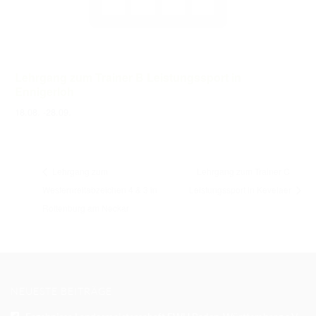
Lehrgang zum Trainer B Leistungssport in
Ennigerloh
18.08.
-
28.09.
Lehrgang zum
Lehrgang zum Trainer C
Westernreitabzeichen 4 & 3 in
Leistungssport in Kevelaer
Rottenburg am Neckar
NEUESTE BEITRÄGE