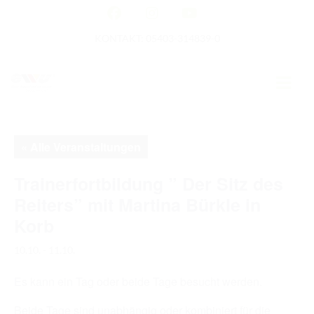
KONTAKT: 05403-314839-0
GERMAN OPEN
« Alle Veranstaltungen
HOME
Trainerfortbildung ” Der Sitz des
Reiters” mit Martina Bürkle in
EWU NEWS
Korb
TERMINE
10.10.
-
11.10.
TURNIERTERMINE
Es kann ein Tag oder beide Tage besucht werden.
APO AUSBILDUNG
Beide Tage sind unabhängig oder kombiniert für die