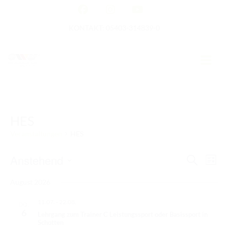
KONTAKT: 05403-314839-0
GERMAN OPEN
HES
HOME
Veranstaltungen
HES
EWU NEWS
Veranstaltungen
Anstehend
V
V
S
L
e
TERMINE
u
e
i
D
r
c
August 2026
s
a
r
a
h
TURNIERTERMINE
t
e
n
t
11.07.
-
22.08.
a
e
DO.
s
APO AUSBILDUNG
u
6
Lehrgang zum Trainer C Leistungssport oder Basissport in
n
t
m
Schotten