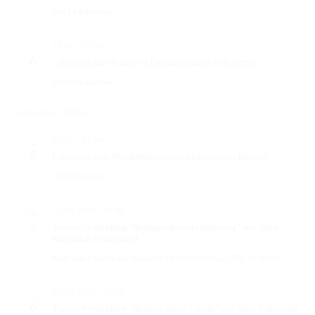
a
RICHTER/RINGSTEWARD/STEWARD AUSBILDUNG
s
w
63679 Schotten
l
ä
t
t
TRAINERFORTBILDUNG
u
h
14.07.
-
22.08.
DO.
a
n
6
l
REGELBUCH UND PATTERNBOOK
Lehrgang zum Trainer B Leistungssport in Schotten
l
g
e
63679 Schotten
A
EWU
t
n
n
.
September 2026
u
s
EWU BUND
i
n
05.09.
-
27.09.
c
SA.
BUNDESGESCHÄFTSSTELLE
5
g
h
Lehrgang zum Pferdeführerschein Umgang in Borken
t
e
GREMIEN/AUSSCHÜSSE
34582 Borken
e
n
n
LANDESVERBÄNDE
05.09. I9:00
-
17:30
-
SA.
S
5
N
Trainerfortbildung “Bewegungswahrnehmung” mit Julia
MITGLIED WERDEN
Kohlstadt in Driedorf
u
a
v
Reit- und Fahrverein Driedorf e.V.
Weiherstraße 37c, Driedorf
c
AUSSCHREIBUNG TURNIERE
i
h
g
BUHO 2026
06.09. I9:00
-
17:30
SO.
a
e
6
Trainerfortbildung “Bodenarbeit/-schule” mit Julia Kohlstadt
t