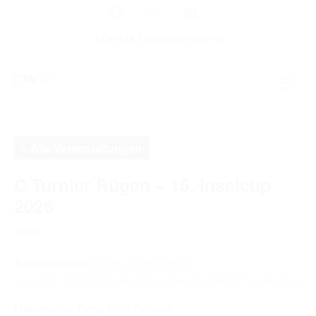
KONTAKT: 05403-314839-0
GERMAN OPEN
« Alle Veranstaltungen
HOME
C Turnier Rügen – 15. Inselcup
2026
EWU NEWS
29.08.
TERMINE
Ausschreibung:
https://ocelot.ewu-
TURNIERTERMINE
bund.de:10101/gateway/documents/PublicTurnierDoc/56
APO AUSBILDUNG
Meldestelle: Britta Kühl-Bohnee