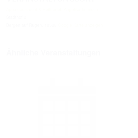
TURNIERERGEBNISSE 2026
Appaloosazucht & Reitberieb Angelika Immisch
AUSBILDUNG
Stadthof 2
Bergen auf Rügen
,
18528
Google Karte anzeigen
JUGEND
KIDS CLUB
Ähnliche Veranstaltungen
LOGIN MSS
DOWNLOADS
KONTAKT
IMPRESSUM
DATENSCHUTZ