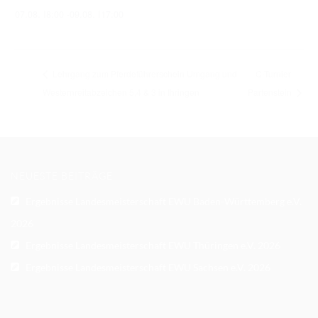
07.08. I8:00
-
09.08. I17:00
Lehrgang zum Pferdeführerschein Umgang und
C-Turnier
Westernreitabzeichen 5,4 & 3 in Ihringen
Partenstein
NEUESTE BEITRÄGE
Ergebnisse Landesmeisterschaft EWU Baden-Württemberg e.V.
2026
Ergebnisse Landesmeisterschaft EWU Thüringen e.V. 2026
Ergebnisse Landesmeisterschaft EWU Sachsen e.V. 2026