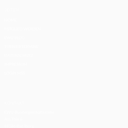
SEITEN
HOME
MITGLIED WERDEN
EWU BLOG
TURNIERTERMINE
DATENSCHUTZ
IMPRESSUM
LOGIN MSS
KONTAKT
EWU-Bundesgeschäftsstelle
Am Thie 6
49186 Bad Iburg