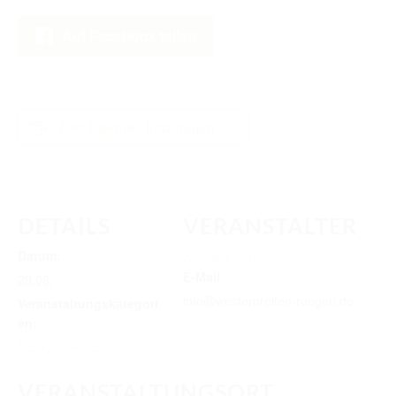
RICHTER/RINGSTEWARD/STEWARD AUSBILDUNG
Auf Facebook teilen
TRAINERFORTBILDUNG
REGELBUCH UND PATTERNBOOK
EWU
Zum Kalender hinzufügen
EWU BUND
BUNDESGESCHÄFTSSTELLE
DETAILS
VERANSTALTER
GREMIEN/AUSSCHÜSSE
Datum:
Angelika Immisch
LANDESVERBÄNDE
E-Mail
29.08.
MITGLIED WERDEN
info@westernreiten-ruegen.de
Veranstaltungskategori
en:
AUSSCHREIBUNG TURNIERE
ME/V
,
TURNIER
BUHO 2026
VERANSTALTUNGSORT