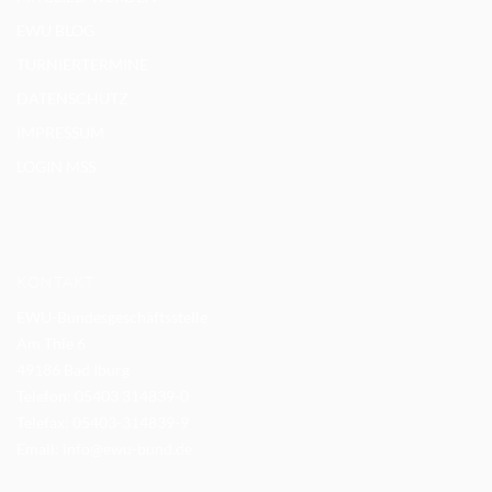
EWU BLOG
TURNIERTERMINE
DATENSCHUTZ
IMPRESSUM
LOGIN MSS
KONTAKT
EWU-Bundesgeschäftsstelle
Am Thie 6
49186 Bad Iburg
Telefon: 05403 314839-0
Telefax: 05403-314839-9
Email:
info@ewu-bund.de