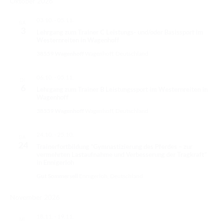
Oktober 2026
TURNIERERGEBNISSE 2026
03.10.
-
05.11.
SA.
AUSBILDUNG
3
Lehrgang zum Trainer C Leistungs- und/oder Basissport im
Westernreiten in Wagenhoff
JUGEND
38559 Wagenhoff
Wagenhoff, Deutschland
KIDS CLUB
06.10.
-
05.11.
DI.
LOGIN MSS
6
Lehrgang zum Trainer B Leistungssport im Westernreiten in
Wagenhoff
DOWNLOADS
38559 Wagenhoff
Wagenhoff, Deutschland
KONTAKT
24.10.
-
25.10.
SA.
24
IMPRESSUM
Trainerfortbildung “Gymnastizierung des Pferdes – zur
vermehrten Lastaufnahme und Verbesserung der Tragkraft”
in Ennigerloh
DATENSCHUTZ
Gut Sommersell
Ennigerloh, Deutschland
November 2026
18.11.
-
19.11.
MI.