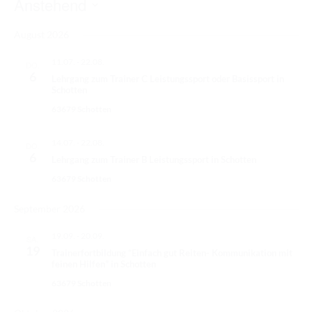
Anstehend
RICHTER/RINGSTEWARD/STEWARD AUSBILDUNG
D
TRAINERFORTBILDUNG
August 2026
a
t
REGELBUCH UND PATTERNBOOK
11.07.
-
22.08.
DO.
u
6
Lehrgang zum Trainer C Leistungssport oder Basissport in
EWU
m
Schotten
w
63679 Schotten
EWU BUND
ä
h
14.07.
-
22.08.
DO.
BUNDESGESCHÄFTSSTELLE
6
l
Lehrgang zum Trainer B Leistungssport in Schotten
e
GREMIEN/AUSSCHÜSSE
63679 Schotten
n
LANDESVERBÄNDE
.
September 2026
MITGLIED WERDEN
19.09.
-
20.09.
SA.
19
Trainerfortbildung “Einfach gut Reiten- Kommunikation mit
AUSSCHREIBUNG TURNIERE
feinen Hilfen” in Schotten
63679 Schotten
BUHO 2026