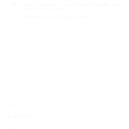
18
Trainerfortbildung “Einfach gut Reiten – Kommunikation mit
feinen Hilfen” in Neuschoo
Voßhörnerhof
Voßhörner Weg 9, Neuschoo
Veranstaltungen
Vorherige
Heute
Nächste
Veranstalt
Kalender abonnieren
KATEGORIEN
ALLGEMEIN
AUSBILDUNG