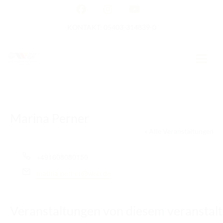
KONTAKT: 05403-314839-0
GERMAN OPEN
Marina Perner
HOME
« Alle Veranstaltungen
EWU NEWS
T
+491608080150
TERMINE
e
E
marina.perner@web.de
l
m
TURNIERTERMINE
e
a
f
i
APO AUSBILDUNG
Veranstaltungen von diesem veranstalt
o
l
n