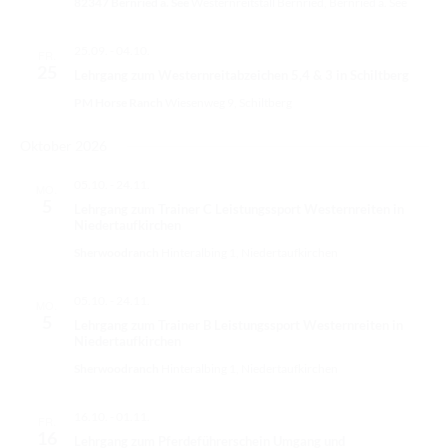
82347 Bernried a. See
Westernreitstall Bernried, Bernried a. See
TURNIERERGEBNISSE 2026
u
i
o
n
AUSBILDUNG
25.09.
-
04.10.
n
FR.
25
d
Lehrgang zum Westernreitabzeichen 5,4 & 3 in Schiltberg
JUGEND
A
PM Horse Ranch
Wiesenweg 9, Schiltberg
KIDS CLUB
n
Oktober 2026
s
LOGIN MSS
05.10.
-
24.11.
MO.
i
5
Lehrgang zum Trainer C Leistungssport Westernreiten in
DOWNLOADS
c
Niedertaufkirchen
h
KONTAKT
Sherwoodranch
Hinteralbing 1, Niedertaufkirchen
t
IMPRESSUM
05.10.
-
24.11.
MO.
e
5
Lehrgang zum Trainer B Leistungssport Westernreiten in
DATENSCHUTZ
Niedertaufkirchen
n
Sherwoodranch
Hinteralbing 1, Niedertaufkirchen
,
N
16.10.
-
01.11.
FR.
a
16
Lehrgang zum Pferdeführerschein Umgang und