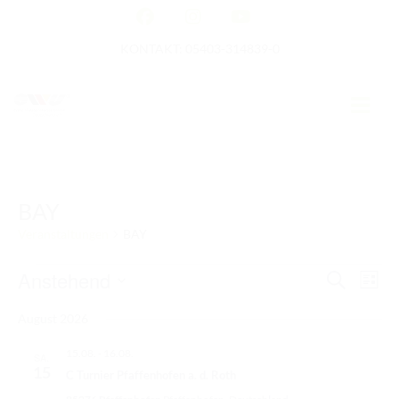
KONTAKT: 05403-314839-0
GERMAN OPEN
BAY
HOME
Veranstaltungen
BAY
EWU NEWS
Veranstaltungen
Anstehend
V
V
S
L
e
TERMINE
u
e
i
D
r
c
August 2026
s
a
r
a
h
TURNIERTERMINE
t
e
n
t
15.08.
-
16.08.
a
e
SA.
s
APO AUSBILDUNG
u
15
C Turnier Pfaffenhofen a. d. Roth
n
t
m