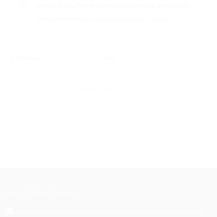
2
Lehrgang zum Pferdeführerschein Umgang in München
Pink Creek Ranch
Am Langwieder Bach 60, München
Veranstaltungen
Vorherige
Heute
Nächste
Veranstalt
Kalender abonnieren
NEUESTE BEITRÄGE
Ergebnisse Landesmeisterschaft EWU Baden-Württemberg e.V.