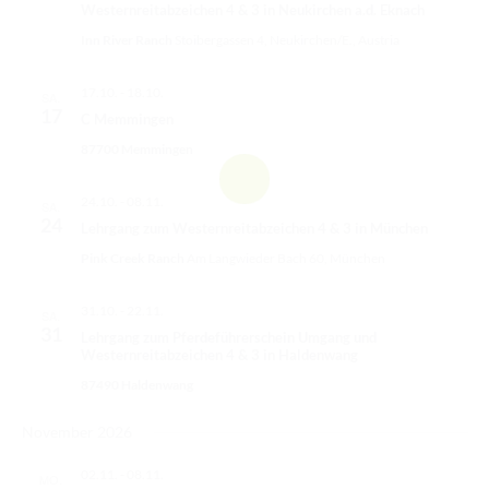
Westernreitabzeichen 4 & 3 in Neukirchen a.d. Eknach
v
Inn River Ranch
Stoibergassen 4, Neukirchen/E., Austria
i
g
17.10.
-
18.10.
SA.
17
a
C Memmingen
t
87700 Memmingen
i
24.10.
-
08.11.
SA.
o
24
Lehrgang zum Westernreitabzeichen 4 & 3 in München
n
Pink Creek Ranch
Am Langwieder Bach 60, München
31.10.
-
22.11.
SA.
31
Lehrgang zum Pferdeführerschein Umgang und
Westernreitabzeichen 4 & 3 in Haldenwang
87490 Haldenwang
November 2026
02.11.
-
08.11.
MO.