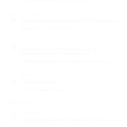
a
85276 Pfaffenhofen
Pfaffenhofen, Deutschland
RICHTER/RINGSTEWARD/STEWARD AUSBILDUNG
s
w
l
ä
t
t
TRAINERFORTBILDUNG
24.08.
-
13.09.
MO.
u
h
24
a
Lehrgang zum Westernreitabzeichen 4,3 & 2 in Bad Abbach
n
l
REGELBUCH UND PATTERNBOOK
l
g
Eiermühle
Eiermühle 1, Bad Abbach
e
A
EWU
t
n
n
28.08.
-
13.09.
FR.
.
u
s
28
EWU BUND
Lehrgang zum Pferdeführerschein Umgang und
i
Westernreitabzeichen 4 in Bernried a. See
n
c
BUNDESGESCHÄFTSSTELLE
82347 Bernried a. See
Westernreitstall Bernried, Bernried a. See
g
h
t
e
GREMIEN/AUSSCHÜSSE
e
30.08.
SO.
n
n
30
C-Turnier Partenstein
LANDESVERBÄNDE
-
S
97846 Partenstein
Partenstein
N
MITGLIED WERDEN
u
a
September 2026
v
c
AUSSCHREIBUNG TURNIERE
i
04.09.
-
13.09.
h
g
FR.
BUHO 2026
4
a
Lehrgang zum Pferdeführerschein Reiten in Bernried a. See
e
t